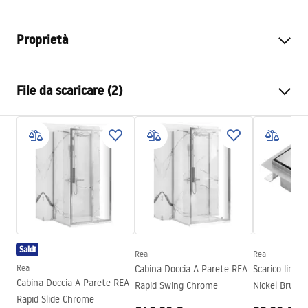
Proprietà
Tipo di rubinetto
Da doccia
File da scaricare (2)
Metodo di installazione
Da parete
Colore
Titanio
Istruzioni di montaggio
Materiale
Ottone, ABS
Faucet.pdf
Altezza
80
mm
Tecnologia del rivestimento
PVD
Condizioni di garanzia
Diametro di connessione
1/2 pollici
Warranty_Terms_and_Conditions_Faucets_-_5.pdf
Distanza dei collegamenti
150
mm
Saldi
Garanzia
5 anni
Rea
Rea
Rea
Cabina Doccia A Parete REA
Scarico linea
Cabina Doccia A Parete REA
Rapid Swing Chrome
Nickel Brush
Rapid Slide Chrome