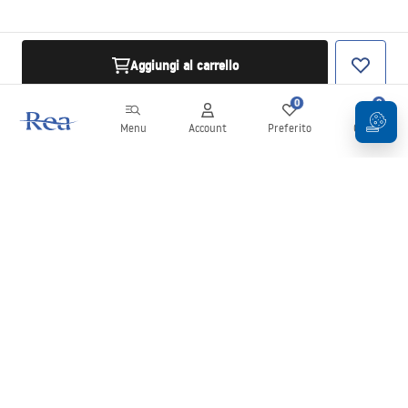
Aggiungi al carrello
0
0
Menu
Account
Preferito
Carrello
Newsletter
Rimani aggiornato su novità e promozioni!
Iscrizione
Inserendo e confermando i tuoi dati, acconsenti a ricevere la