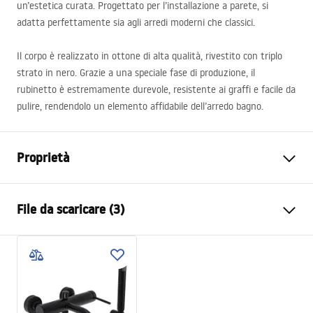
un’estetica curata. Progettato per l’installazione a parete, si
adatta perfettamente sia agli arredi moderni che classici.
Il corpo è realizzato in ottone di alta qualità, rivestito con triplo
strato in nero. Grazie a una speciale fase di produzione, il
rubinetto è estremamente durevole, resistente ai graffi e facile da
pulire, rendendolo un elemento affidabile dell’arredo bagno.
Proprietà
Tipo di rubinetto
Da vasca bagno
File da scaricare (3)
Metodo di installazione
Da parete
Colore
Nero
Istruzioni di montaggio
Tipo di bocca
Fissa
Faucet.pdf
Materiale
Ottone, ABS
Gamma beccuccio
120
mm