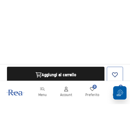
Aggiungi al carrello
0
0
Menu
Account
Preferito
Carrello
Newsletter
Rimani aggiornato su novità e promozioni!