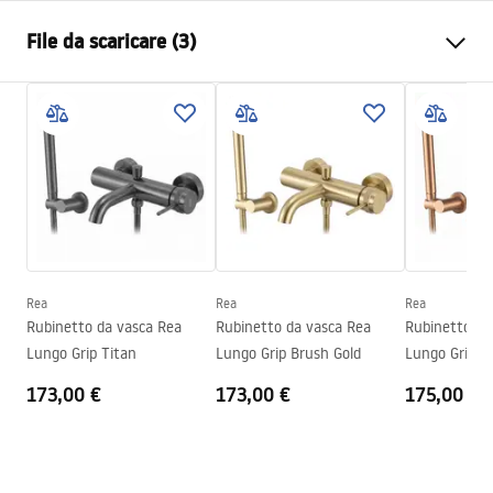
Tipo di rubinetto
Da vasca bagno
File da scaricare (3)
Metodo di installazione
Da parete
Colore
Titanio
Istruzioni di montaggio
Tipo di bocca
Fissa
Faucet.pdf
Materiale
Ottone, ABS
Gamma beccuccio
190
mm
Warunki bezpieczeństwa
Altezza
45
mm
WARUNKI BEZPIECZENSTWA BATERIE.pdf
Tecnologia del rivestimento
PVD
Diametro di connessione
1/2 pollici
Rea
Rea
Rea
Condizioni di garanzia
Rubinetto da vasca Rea
Rubinetto da vasca Rea
Rubinetto da
Distanza dei collegamenti
150
mm
Warranty_Terms_and_Conditions_Faucets_-_5.pdf
Lungo Grip Titan
Lungo Grip Brush Gold
Lungo Grip B
Garanzia
5 anni
173,00 €
173,00 €
175,00 €