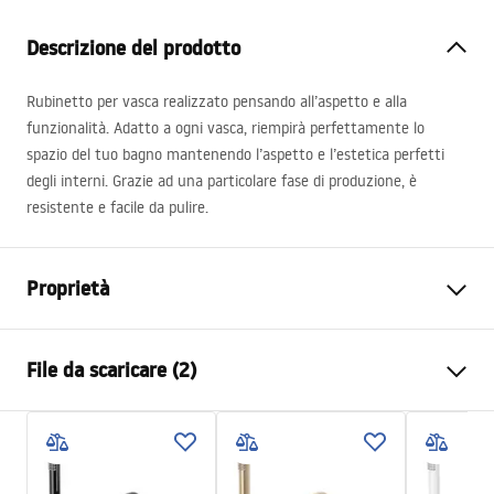
Descrizione del prodotto
Rubinetto per vasca realizzato pensando all’aspetto e alla
funzionalità. Adatto a ogni vasca, riempirà perfettamente lo
spazio del tuo bagno mantenendo l’aspetto e l’estetica perfetti
degli interni. Grazie ad una particolare fase di produzione, è
resistente e facile da pulire.
Proprietà
Tipo di rubinetto
Da vasca bagno
File da scaricare (2)
Metodo di installazione
Da parete
Colore
Oro spazzolato
Istruzioni di montaggio
Tipo di bocca
Fissa
Faucet.pdf
Materiale
Ottone, ABS