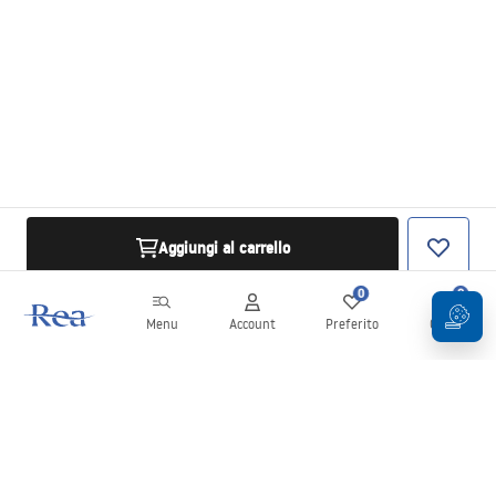
Aggiungi al carrello
0
0
Menu
Account
Preferito
Carrello
Newsletter
Rimani aggiornato su novità e promozioni!