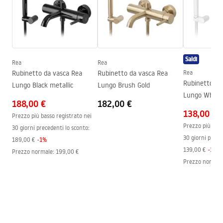
Gamma beccuccio
190
mm
Condizioni di garanzia
Altezza
45
mm
Warranty_Terms_and_Conditions_Faucets_-_5.pdf
Tecnologia del rivestimento
PVD
Saldi
Diametro di connessione
1/2 pollici
Rea
Rea
Rubinetto da vasca Rea
Rubinetto da vasca Rea
Rea
Distanza dei collegamenti
150
mm
Rubinetto da
Lungo Black metallic
Lungo Brush Gold
Garanzia
5 anni
Lungo White
188,00 €
182,00 €
138,00 €
Prezzo più basso registrato nei
Prezzo più bass
30 giorni precedenti lo sconto:
30 giorni prece
189,00 €
-
1
%
139,00 €
-
1
%
Prezzo normale
:
199,00 €
Prezzo normal