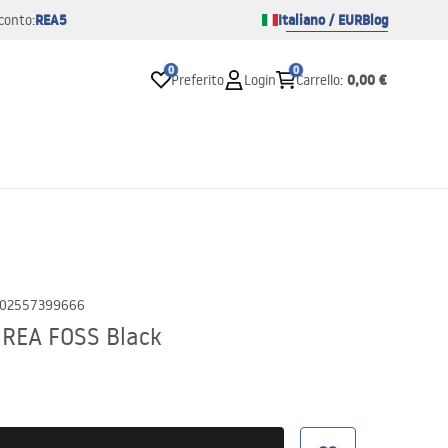
REA5
Italiano / EUR
Blog
conto:
0
0
0,00 €
Preferito
Login
Carrello
:
02557399666
 REA FOSS Black