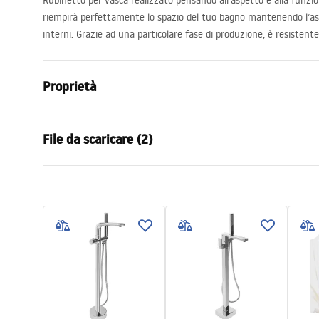
Rubinetto per vasca realizzato pensando all’aspetto e alla funzio
riempirà perfettamente lo spazio del tuo bagno mantenendo l’aspe
interni. Grazie ad una particolare fase di produzione, è resistente 
Proprietà
Tipo di rubinetto
Da vasca b
File da scaricare (2)
Metodo di installazione
Da parete
Colore
Nero
Condi
Tipo di bocca
Girevole
Istruzioni di montaggio
Warra
Faucet.pdf
Materiale
Ottone, ABS
Faucet
Gamma beccuccio
190
mm
Altezza
110
mm
Tecnologia del rivestimento
Electroplati
Diametro di connessione
1/2 pollici