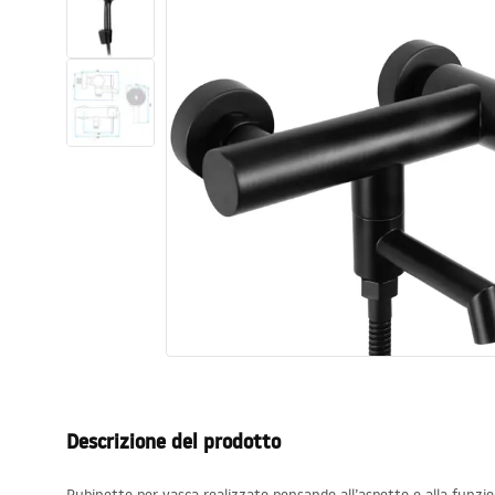
Set di vaso WC e bidet
Lavabi
Vasche da bagno e schermi vasca
Rubinetti da bagno
Set doccia
Cucina
Accessori e mobili da bagno
Descrizione del prodotto