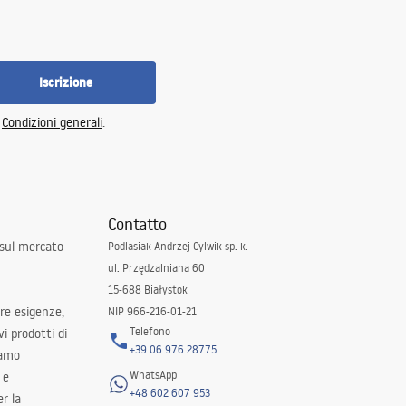
Iscrizione
e
Condizioni generali
.
Contatto
 sul mercato
Podlasiak Andrzej Cylwik sp. k.
ul. Przędzalniana 60
15-688 Białystok
tre esigenze,
NIP 966-216-01-21
Telefono
i prodotti di
+39 06 976 28775
iamo
WhatsApp
 e
+48 602 607 953
er la