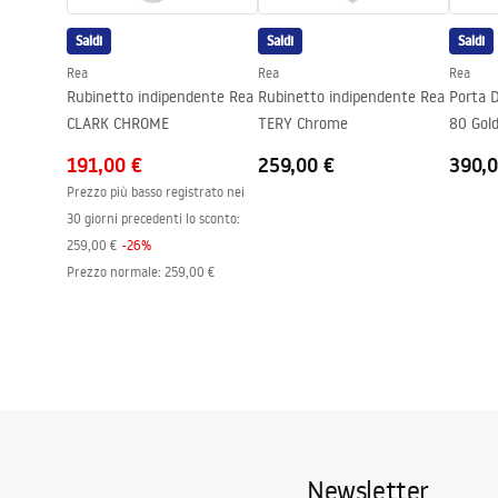
Distanza dei collegamenti
150
mm
Saldi
Saldi
Saldi
Garanzia
5 anni
Rea
Rea
Rea
Rubinetto indipendente Rea
Rubinetto indipendente Rea
Porta D
CLARK CHROME
TERY Chrome
80 Gol
191,00 €
259,00 €
390,0
Prezzo più basso registrato nei
30 giorni precedenti lo sconto:
259,00 €
-
26
%
Prezzo normale
:
259,00 €
Newsletter