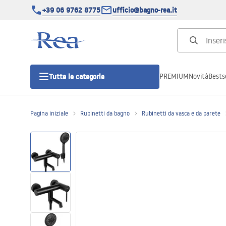
+39 06 9762 8775
ufficio@bagno-rea.it
PREMIUM
Novità
Bestse
Tutte le categorie
Pagina iniziale
Rubinetti da bagno
Rubinetti da vasca e da parete
Cabine doccia
Porte doccia
Piatti doccia da bagno
Canaline di scarico