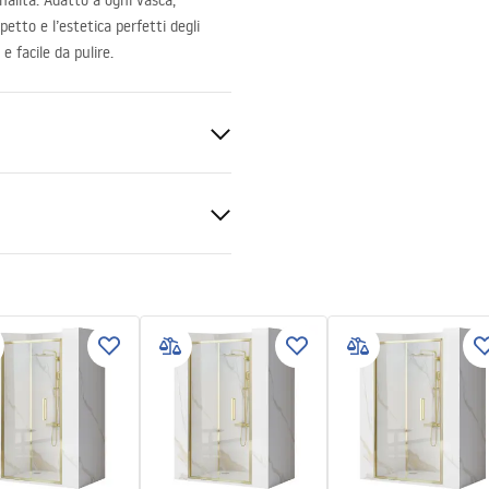
nalità. Adatto a ogni vasca,
tto e l’estetica perfetti degli
e facile da pulire.
agno
zioni di garanzia
nty_Terms_and_Conditions_
s_-_5.pdf
ng