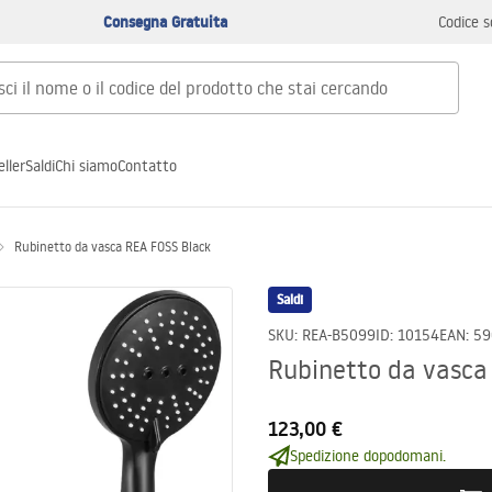
Consegna Gratuita
Codice s
ller
Saldi
Chi siamo
Contatto
Rubinetto da vasca REA FOSS Black
Saldi
SKU
:
REA-B5099
ID
:
10154
EAN
:
59
Rubinetto da vasca
123,00 €
Spedizione dopodomani.