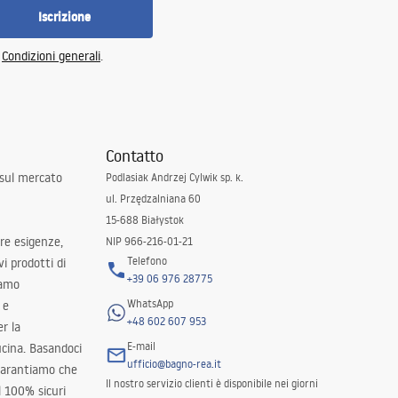
Iscrizione
e
Condizioni generali
.
Contatto
 sul mercato
Podlasiak Andrzej Cylwik sp. k.
ul. Przędzalniana 60
15-688 Białystok
tre esigenze,
NIP 966-216-01-21
Telefono
i prodotti di
+39 06 976 28775
iamo
WhatsApp
 e
+48 602 607 953
er la
E-mail
ucina. Basandoci
ufficio@bagno-rea.it
 garantiamo che
Il nostro servizio clienti è disponibile nei giorni
al 100% sicuri