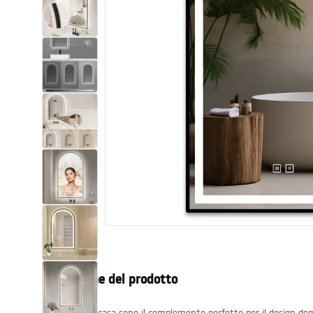
Set di vaso WC e bidet
Lavabi
Vasche da bagno e schermi vasca
Rubinetti da bagno
Set doccia
Cucina
Accessori e mobili da bagno
Descrizione del prodotto