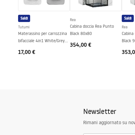
Anti-appannamento
SÌ
Potenza
12
W
Saldi
Saldi
Rea
Garanzia
24 mesi
Cabina doccia Rea Punto
Tutumi
Rea
Materassino per carrozzina
Black 80x80
Cabina
bifacciale 4in1 White/Grey
Black 
354,00 €
Dots
17,00 €
353,0
Newsletter
Rimani aggiornato su nov