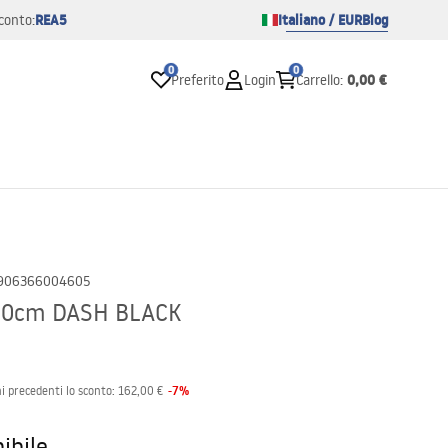
REA5
Italiano / EUR
Blog
conto:
0
0
0,00 €
Preferito
Login
Carrello
:
906366004605
100cm DASH BLACK
-
7
%
i precedenti lo sconto:
162,00 €
ibile