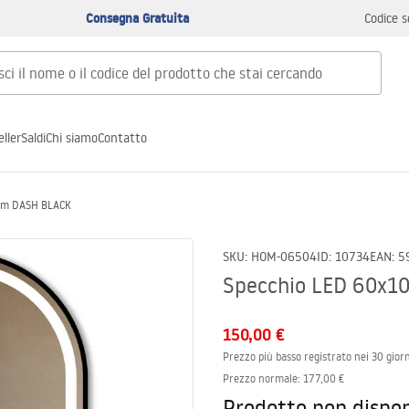
Consegna Gratuita
Codice s
ller
Saldi
Chi siamo
Contatto
cm DASH BLACK
SKU
:
HOM-06504
ID
:
10734
EAN
:
5
Specchio LED 60x
150,00 €
Prezzo più basso registrato nei 30 giorn
Prezzo normale
:
177,00 €
Prodotto non dispon