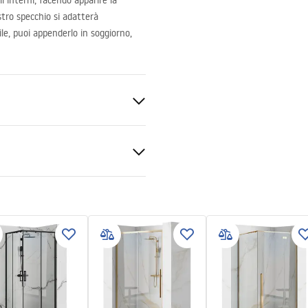
i interni, facendo apparire la
tro specchio si adatterà
e, puoi appenderlo in soggiorno,
e