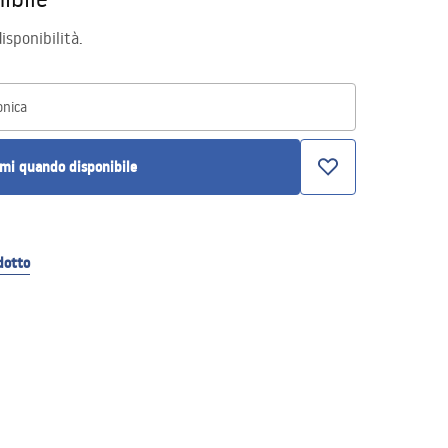
isponibilità.
onica
mi quando disponibile
dotto