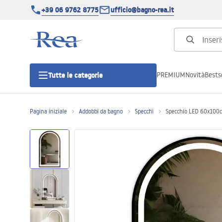
+39 06 9762 8775
ufficio@bagno-rea.it
PREMIUM
Novità
Bestse
Tutte le categorie
Pagina iniziale
Addobbi da bagno
Specchi
Specchio LED 60x100
Cabine doccia
Porte doccia
Piatti doccia da bagno
Canaline di scarico