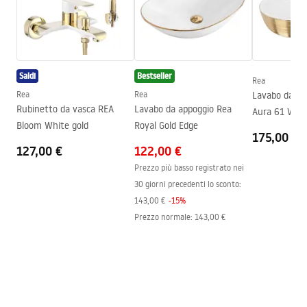
Gamma beccuccio
170
mm
Condizioni di garanzia
Altezza
105
mm
Warranty_Terms_and_Conditions_Faucets_-_5.pdf
Tecnologia del rivestimento
PVD / Electroplating
Saldi
Bestseller
Diametro di connessione
1/2 pollici
Rea
Rea
Rea
Lavabo da ap
Distanza dei collegamenti
150
mm
Rubinetto da vasca REA
Lavabo da appoggio Rea
Aura 61 Whit
Garanzia
5 anni
Bloom White gold
Royal Gold Edge
175,00 €
127,00 €
122,00 €
Prezzo più basso registrato nei
30 giorni precedenti lo sconto:
143,00 €
-
15
%
Prezzo normale
:
143,00 €