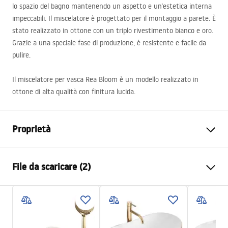
lo spazio del bagno mantenendo un aspetto e un’estetica interna
impeccabili. Il miscelatore è progettato per il montaggio a parete. È
stato realizzato in ottone con un triplo rivestimento bianco e oro.
Grazie a una speciale fase di produzione, è resistente e facile da
pulire.
Il miscelatore per vasca Rea Bloom è un modello realizzato in
ottone di alta qualità con finitura lucida.
Proprietà
Tipo di rubinetto
Da vasca bagno
File da scaricare (2)
Metodo di installazione
Da parete
Colore
Bianco/Oro
Istruzioni di montaggio
Tipo di bocca
Fissa
Faucet.pdf
Materiale
Ottone