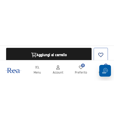
Aggiungi al carrello
0
0
Menu
Account
Preferito
Carrello
Newsletter
Rimani aggiornato su novità e promozioni!