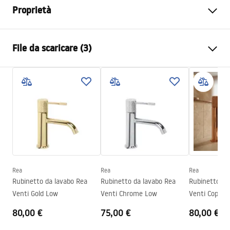
Proprietà
Tipo di rubinetto
Da lavabo
File da scaricare (3)
Metodo di installazione
Da appoggio
Colore
Cromo
Condizioni di garanzia
Tipo di bocca
Fissa
Warranty_Terms_and_Conditions_Faucets_-_5.pdf
Materiale
Ottone
Gamma beccuccio
130
mm
Istruzioni di montaggio
Altezza
190
mm
faucet.pdf
Tecnologia del rivestimento
Chrome plating
Diametro di connessione
3/8 pollici
Rea
Rea
Rea
Informazioni sulla sicurezza
Rubinetto da lavabo Rea
Rubinetto da lavabo Rea
Rubinetto da
Garanzia
5 anni
Safety_Information_Faucets.pdf
Venti Gold Low
Venti Chrome Low
Venti Copper
80,00 €
75,00 €
80,00 €