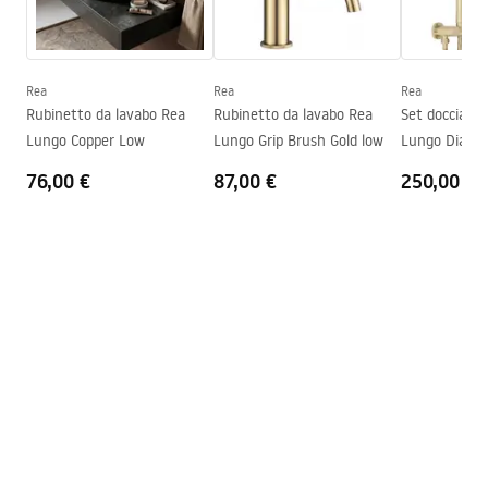
Istruzioni di montaggio
Altezza
185
mm
faucet.pdf
Tecnologia del rivestimento
PVD
Diametro di connessione
3/8 pollici
Rea
Rea
Rea
Informazioni sulla sicurezza
Rubinetto da lavabo Rea
Rubinetto da lavabo Rea
Set doccia da
Garanzia
5 anni
Safety_Information_Faucets.pdf
Lungo Copper Low
Lungo Grip Brush Gold low
Lungo Diamo
+ BOX
76,00 €
87,00 €
250,00 €