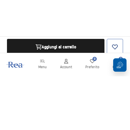
Aggiungi al carrello
0
0
Menu
Account
Preferito
Carrello
Newsletter
Rimani aggiornato su novità e promozioni!