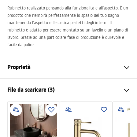
Rubinetto realizzato pensando alla funzionalità e all’aspetto. È un
prodotto che riempirà perfettamente lo spazio del tuo bagno
mantenendo l’aspetto e l’estetica perfetti degli interni. Il
rubinetto è adatto per essere montato su un lavello o un piano di
lavoro. Grazie ad una particolare fase di produzione è durevole e
facile da pulire.
Proprietà
Tipo di rubinetto
Da lavabo
File da scaricare (3)
Metodo di installazione
Da appoggio
Colore
Oro
Condizioni di garanzia
Tipo di bocca
Fissa
Warranty_Terms_and_Conditions_Faucets_-_5.pdf
Materiale
Ottone
Gamma beccuccio
100
mm