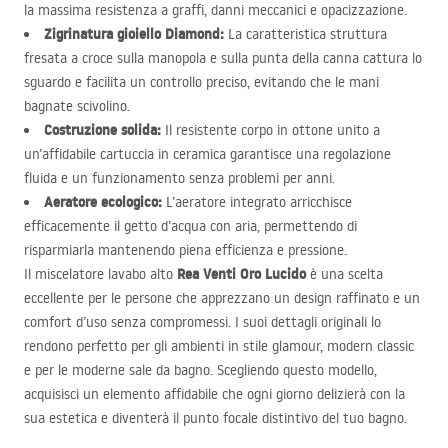
la massima resistenza a graffi, danni meccanici e opacizzazione.
Zigrinatura gioiello Diamond:
La caratteristica struttura
fresata a croce sulla manopola e sulla punta della canna cattura lo
sguardo e facilita un controllo preciso, evitando che le mani
bagnate scivolino.
Costruzione solida:
Il resistente corpo in ottone unito a
un’affidabile cartuccia in ceramica garantisce una regolazione
fluida e un funzionamento senza problemi per anni.
Aeratore ecologico:
L’aeratore integrato arricchisce
efficacemente il getto d’acqua con aria, permettendo di
risparmiarla mantenendo piena efficienza e pressione.
Rea Venti Oro Lucido
Il miscelatore lavabo alto
è una scelta
eccellente per le persone che apprezzano un design raffinato e un
comfort d’uso senza compromessi. I suoi dettagli originali lo
rendono perfetto per gli ambienti in stile glamour, modern classic
e per le moderne sale da bagno. Scegliendo questo modello,
acquisisci un elemento affidabile che ogni giorno delizierà con la
sua estetica e diventerà il punto focale distintivo del tuo bagno.