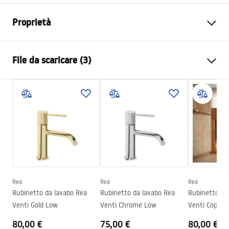
Proprietà
Tipo di rubinetto
Da lavabo
File da scaricare (3)
Metodo di installazione
Da appoggio
Colore
Cromo
Condizioni di garanzia
Tipo di bocca
Fissa
Warranty_Terms_and_Conditions_Faucets_-_5.pdf
Materiale
Ottone
Gamma beccuccio
160
mm
Istruzioni di montaggio
Altezza
295
mm
faucet.pdf
Tecnologia del rivestimento
Chrome plating
Diametro di connessione
3/8 pollici
Rea
Rea
Rea
Informazioni sulla sicurezza
Rubinetto da lavabo Rea
Rubinetto da lavabo Rea
Rubinetto da
Garanzia
5 anni
Safety_Information_Faucets.pdf
Venti Gold Low
Venti Chrome Low
Venti Copper
80,00 €
75,00 €
80,00 €