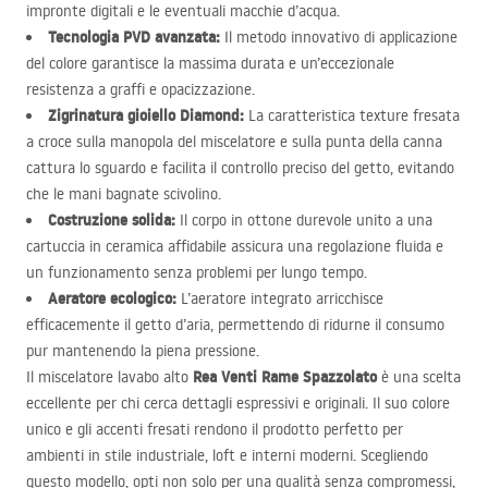
impronte digitali e le eventuali macchie d’acqua.
Tecnologia
PVD
avanzata:
Il metodo innovativo di applicazione
del colore garantisce la massima durata e un’eccezionale
resistenza a graffi e opacizzazione.
Zigrinatura gioiello Diamond:
La caratteristica texture fresata
a croce sulla manopola del miscelatore e sulla punta della canna
cattura lo sguardo e facilita il controllo preciso del getto, evitando
che le mani bagnate scivolino.
Costruzione solida:
Il corpo in ottone durevole unito a una
cartuccia in ceramica affidabile assicura una regolazione fluida e
un funzionamento senza problemi per lungo tempo.
Aeratore ecologico:
L’aeratore integrato arricchisce
efficacemente il getto d’aria, permettendo di ridurne il consumo
pur mantenendo la piena pressione.
Rea Venti Rame Spazzolato
Il miscelatore lavabo alto
è una scelta
eccellente per chi cerca dettagli espressivi e originali. Il suo colore
unico e gli accenti fresati rendono il prodotto perfetto per
ambienti in stile industriale, loft e interni moderni. Scegliendo
questo modello, opti non solo per una qualità senza compromessi,