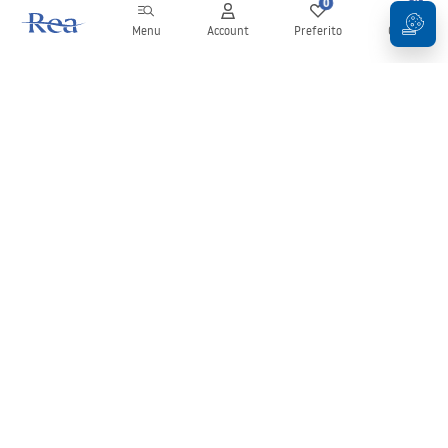
0
0
Menu
Account
Preferito
Carrello
Newsletter
Rimani aggiornato su novità e promozioni!
Iscrizione
Inserendo e confermando i tuoi dati, acconsenti a ricevere la
newsletter secondo i termini stabiliti nelle
Condizioni generali
.