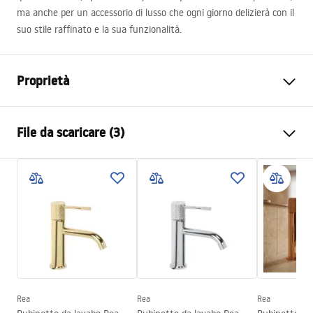
ma anche per un accessorio di lusso che ogni giorno delizierà con il
suo stile raffinato e la sua funzionalità.
Proprietà
Tipo di rubinetto
Da lavabo
File da scaricare (3)
Metodo di installazione
Da appoggio
Colore
Oro spazzolato
Condizioni di garanzia
Tipo di bocca
Fissa
Warranty_Terms_and_Conditions_Faucets_-_5.pdf
Materiale
Ottone
Gamma beccuccio
160
mm
Istruzioni di montaggio
Altezza
295
mm
faucet.pdf
Tecnologia del rivestimento
PVD
Diametro di connessione
3/8 pollici
Rea
Rea
Rea
Informazioni sulla sicurezza