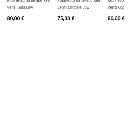
Rubinetto da lavabo Rea
Rubinetto da lavabo Rea
Rubinetto da
Garanzia
5 anni
Safety_Information_Faucets.pdf
Venti Gold Low
Venti Chrome Low
Venti Copper
80,00 €
75,00 €
80,00 €