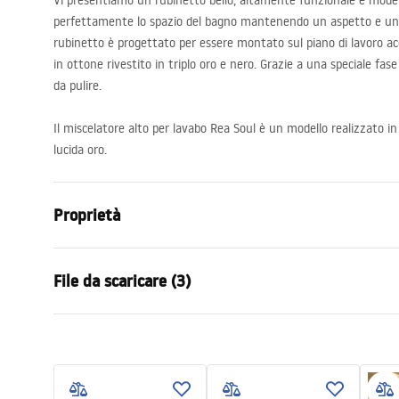
Vi presentiamo un rubinetto bello, altamente funzionale e mode
perfettamente lo spazio del bagno mantenendo un aspetto e un’es
rubinetto è progettato per essere montato sul piano di lavoro acc
in ottone rivestito in triplo oro e nero. Grazie a una speciale fase
da pulire.
Il miscelatore alto per lavabo Rea Soul è un modello realizzato in
lucida oro.
Proprietà
Tipo di rubinetto
Da lavabo
File da scaricare (3)
Metodo di installazione
Da appoggio
Colore
Oro spazzol
Condizioni di garanzia
Tipo di bocca
Fissa
Istru
Warranty_Terms_and_Conditions_
faucet
Materiale
Ottone
Faucets_-_5.pdf