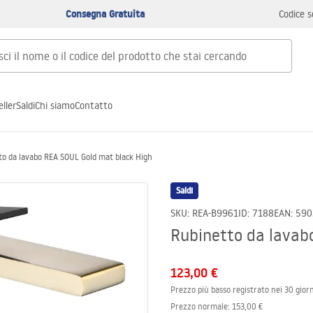
Consegna Gratuita
Codice s
ller
Saldi
Chi siamo
Contatto
to da lavabo REA SOUL Gold mat black High
Saldi
SKU
:
REA-B9961
ID
:
7188
EAN
:
590
Rubinetto da lavab
123,00 €
Prezzo più basso registrato nei 30 giorn
Prezzo normale
:
153,00 €