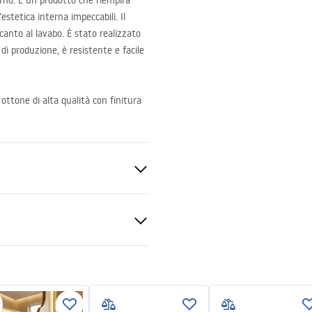
rno. È un prodotto che riempirà
tetica interna impeccabili. Il
anto al lavabo. È stato realizzato
 di produzione, è resistente e facile
 ottone di alta qualità con finitura
ato
zioni di montaggio
.pdf