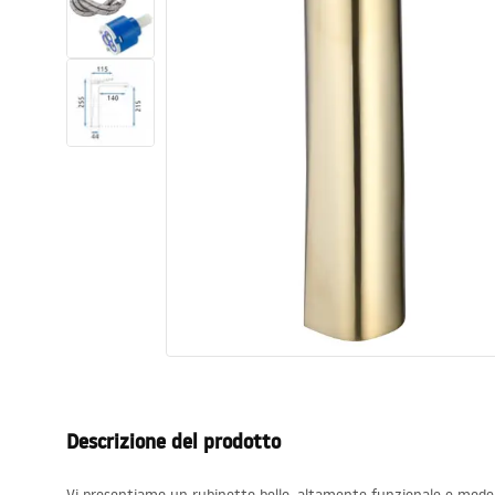
Set di vaso WC e bidet
Lavabi
Vasche da bagno e schermi vasca
Rubinetti da bagno
Set doccia
Cucina
Accessori e mobili da bagno
Descrizione del prodotto