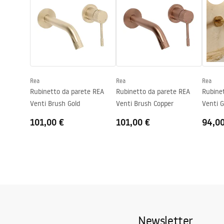
Gamma beccuccio
140
mm
Altezza
255
mm
Informazioni sulla sicurezza
Tecnologia del rivestimento
PVD, PVD / E
Safety_Information_Faucets.pdf
Diametro di connessione
3/8 pollici
Garanzia
5 anni
Rea
Rea
Rea
Rubinetto da parete REA
Rubinetto da parete REA
Rubine
Venti Brush Gold
Venti Brush Copper
Venti G
101,00 €
101,00 €
94,0
Newsletter