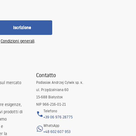
Iscrizione
e
Condizioni generali
.
Contatto
 sul mercato
Podlasiak Andrzej Cylwik sp. k.
ul. Przędzalniana 60
15-688 Białystok
tre esigenze,
NIP 966-216-01-21
Telefono
i prodotti di
+39 06 976 28775
iamo
WhatsApp
 e
+48 602 607 953
er la