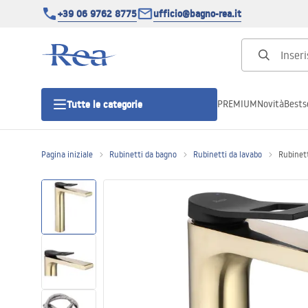
+39 06 9762 8775
ufficio@bagno-rea.it
PREMIUM
Novità
Bestse
Tutte le categorie
Pagina iniziale
Rubinetti da bagno
Rubinetti da lavabo
Rubinet
Cabine doccia
Porte doccia
Piatti doccia da bagno
Canaline di scarico