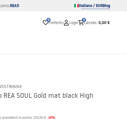
REA5
Italiano / EUR
Blog
conto:
0
0
0,00 €
Preferito
Login
Carrello
:
2557369249
o REA SOUL Gold mat black High
-
20
%
i precedenti lo sconto:
153,00 €