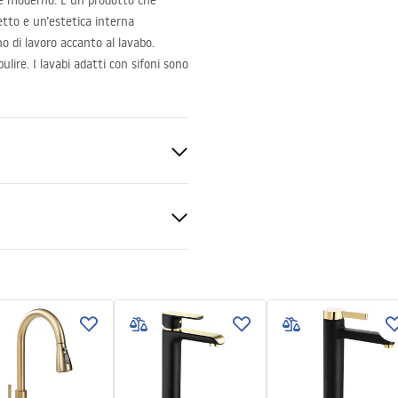
e moderno. È un prodotto che
tto e un’estetica interna
o di lavoro accanto al lavabo.
ulire. I lavabi adatti con sifoni sono
/Oro
zioni di montaggio
.pdf
plating