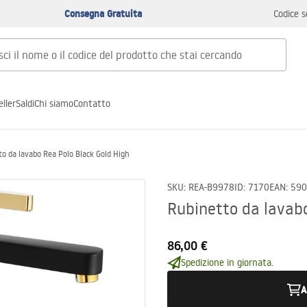
Consegna Gratuita
Codice s
ller
Saldi
Chi siamo
Contatto
o da lavabo Rea Polo Black Gold High
SKU
:
REA-B9978
ID
:
7170
EAN
:
590
Rubinetto da lavabo
86,00 €
Spedizione in giornata.
A