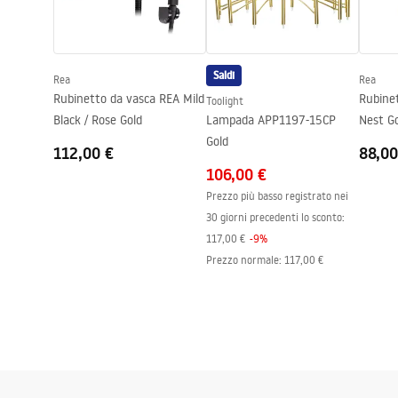
Safety_Information_Faucets.pdf
Diametro di connessione
3/8 pollici
Garanzia
5 anni
Saldi
Rea
Rea
Rubinetto da vasca REA Mild
Rubine
Toolight
Black / Rose Gold
Lampada APP1197-15CP
Nest G
Gold
112,00 €
88,00
106,00 €
Prezzo più basso registrato nei
30 giorni precedenti lo sconto:
117,00 €
-
9
%
Prezzo normale
:
117,00 €