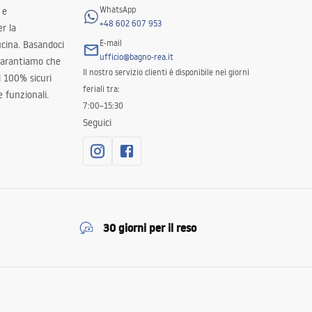
WhatsApp
 e
+48 602 607 953
er la
E-mail
ucina. Basandoci
ufficio@bagno-rea.it
 garantiamo che
Il nostro servizio clienti è disponibile nei giorni
al 100% sicuri
feriali tra:
 funzionali.
7:00–15:30
Seguici
30 giorni per il reso