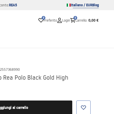
REA5
Italiano / EUR
Blog
conto:
0
0
0,00 €
Preferito
Login
Carrello
:
2557368990
 Rea Polo Black Gold High
ggiungi al carrello