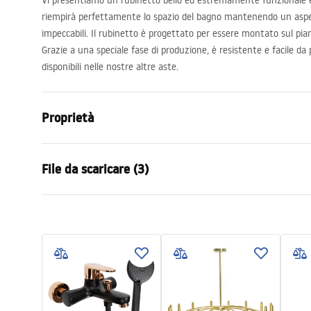
Vi presentiamo un rubinetto bello ed estremamente funzionale 
riempirà perfettamente lo spazio del bagno mantenendo un aspe
impeccabili. Il rubinetto è progettato per essere montato sul pian
Grazie a una speciale fase di produzione, è resistente e facile da p
disponibili nelle nostre altre aste.
Proprietà
Tipo di rubinetto
Da lavabo
File da scaricare (3)
Metodo di installazione
Da appoggio
Colore
Nero , Nero
Condizioni di garanzia
Tipo di bocca
Fissa
Istru
Warranty_Terms_and_Conditions_
faucet
Materiale
Ottone
Faucets_-_5.pdf
Gamma beccuccio
100
mm
Altezza
280
mm
Informazioni sulla sicurezza
Tecnologia del rivestimento
PVD, Electro