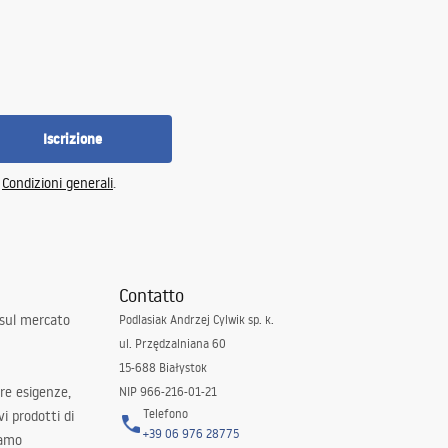
Iscrizione
e
Condizioni generali
.
Contatto
 sul mercato
Podlasiak Andrzej Cylwik sp. k.
ul. Przędzalniana 60
15-688 Białystok
tre esigenze,
NIP 966-216-01-21
Telefono
i prodotti di
+39 06 976 28775
iamo