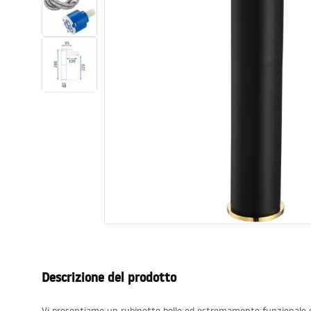
Set di vaso WC e bidet
Lavabi
Vasche da bagno e schermi vasca
Rubinetti da bagno
Set doccia
Cucina
Accessori e mobili da bagno
Descrizione del prodotto