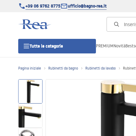
+39 06 9762 8775
ufficio@bagno-rea.it
PREMIUM
Novità
Bestse
Tutte le categorie
Pagina iniziale
Rubinetti da bagno
Rubinetti da lavabo
Rubinett
Cabine doccia
Porte doccia
Piatti doccia da bagno
Canaline di scarico