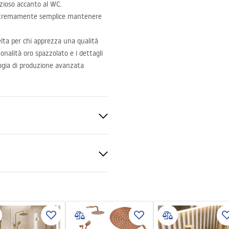
ezioso accanto al WC.
estremamente semplice mantenere
elta per chi apprezza una qualità
onalità oro spazzolato e i dettagli
logia di produzione avanzata
ato
ki bezpieczeństwa
KI BEZPIECZENSTWA
E.pdf