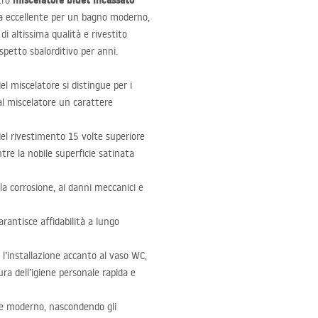
miscelatore bidet incassato
stro
ta eccellente per un bagno moderno,
di altissima qualità e rivestito
spetto sbalorditivo per anni.
el miscelatore si distingue per i
 al miscelatore un carattere
el rivestimento 15 volte superiore
tre la nobile superficie satinata
a corrosione, ai danni meccanici e
arantisce affidabilità a lungo
 l’installazione accanto al vaso WC,
a dell’igiene personale rapida e
 e moderno, nascondendo gli