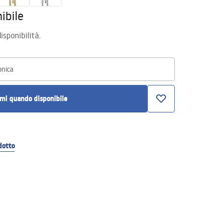
ibile
isponibilità.
onica
mi quando disponibile
dotto