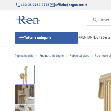
+39 06 9762 8775
ufficio@bagno-rea.it
PREMIUM
Novità
Bestse
Tutte le categorie
Pagina iniziale
Rubinetti da bagno
Rubinetti bidet
Rubinetto b
Cabine doccia
Porte doccia
Piatti doccia da bagno
Canaline di scarico