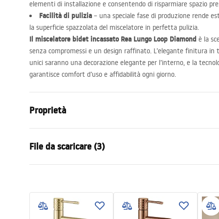
elementi di installazione e consentendo di risparmiare spazio pr
Facilità di pulizia
– una speciale fase di produzione rende 
la superficie spazzolata del miscelatore in perfetta pulizia.
Il miscelatore bidet incassato Rea Lungo Loop Diamond
è la sc
senza compromessi e un design raffinato. L’elegante finitura in t
unici saranno una decorazione elegante per l’interno, e la tecno
garantisce comfort d’uso e affidabilità ogni giorno.
Proprietà
Tipo di rubinetto
Da bidet
File da scaricare (3)
Metodo di installazione
Da parete
Colore
Oro spazzol
Warun
Tipo di bocca
Fissa
Istruzioni di montaggio
WARUN
Faucet.pdf
Materiale
Ottone
BATERI
Altezza
110
mm