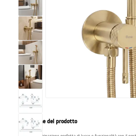
Set di vaso WC e bidet
Lavabi
Vasche da bagno e schermi vasca
Rubinetti da bagno
Set doccia
Cucina
Accessori e mobili da bagno
Descrizione del prodotto