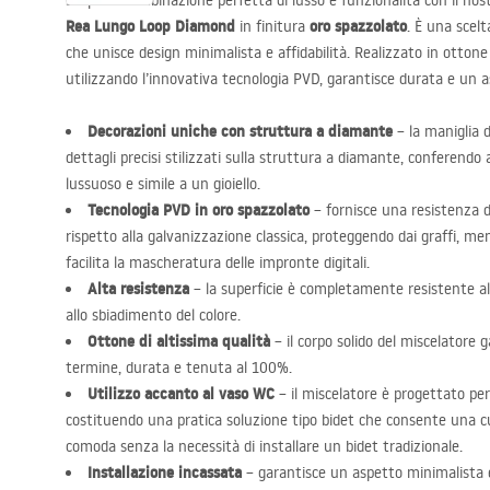
Scopri la combinazione perfetta di lusso e funzionalità con il no
Rea Lungo Loop Diamond
oro spazzolato
in finitura
. È una scel
che unisce design minimalista e affidabilità. Realizzato in ottone 
utilizzando l’innovativa tecnologia
PVD
, garantisce durata e un a
Decorazioni uniche con struttura a diamante
– la maniglia d
dettagli precisi stilizzati sulla struttura a diamante, conferendo
lussuoso e simile a un gioiello.
Tecnologia
PVD
in oro spazzolato
– fornisce una resistenza d
rispetto alla galvanizzazione classica, proteggendo dai graffi, men
facilita la mascheratura delle impronte digitali.
Alta resistenza
– la superficie è completamente resistente all
allo sbiadimento del colore.
Ottone di altissima qualità
– il corpo solido del miscelatore g
termine, durata e tenuta al 100%.
Utilizzo accanto al vaso WC
– il miscelatore è progettato per
costituendo una pratica soluzione tipo bidet che consente una cur
comoda senza la necessità di installare un bidet tradizionale.
Installazione incassata
– garantisce un aspetto minimalista