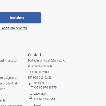
Iscrizione
e
Condizioni generali
.
Contatto
 sul mercato
Podlasiak Andrzej Cylwik sp. k.
ul. Przędzalniana 60
15-688 Białystok
tre esigenze,
NIP 966-216-01-21
Telefono
i prodotti di
+39 06 976 28775
iamo
WhatsApp
 e
+48 602 607 953
er la
E-mail