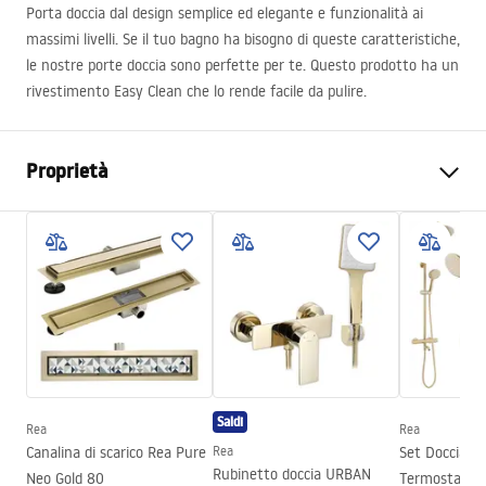
Porta doccia dal design semplice ed elegante e funzionalità ai
massimi livelli. Se il tuo bagno ha bisogno di queste caratteristiche,
le nostre porte doccia sono perfette per te. Questo prodotto ha un
rivestimento Easy Clean che lo rende facile da pulire.
Proprietà
Modo di apertura della porta
Scorrevole
Dimensioni porta
100
La direzione della porta
Universale
Spessore del vetro
6 mm
Altezza della porta doccia
195
cm
Materiale dei profili
Alluminio
Saldi
Rea
Rea
Materiale manico
Ottone
Canalina di scarico Rea Pure
Rea
Set Doccia da
Rivestimento Easy Clean
Si
Rubinetto doccia URBAN
Neo Gold 80
Termostatato