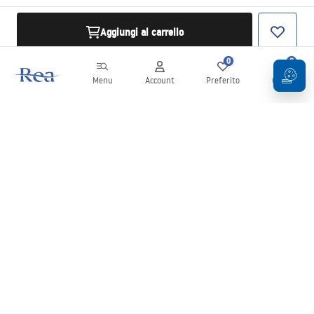
Aggiungi al carrello
0
0
Menu
Account
Preferito
Carrello
Newsletter
Rimani aggiornato su novità e promozioni!
Iscrizione
Inserendo e confermando i tuoi dati, acconsenti a ricevere la
newsletter secondo i termini stabiliti nelle
Condizioni generali
.