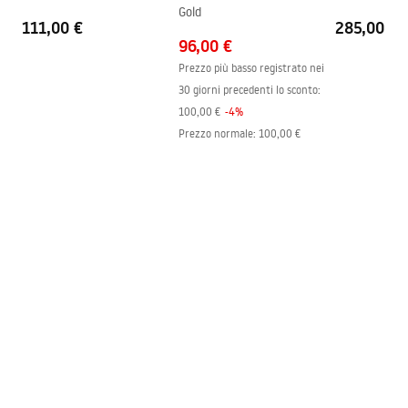
Gold
Finitura dei profili
Brush Gold
111,00 €
285,00 €
96,00 €
Set di guarnizioni incluso
SÌ
Prezzo più basso registrato nei
Può essere installato senza un
SÌ
30 giorni precedenti lo sconto:
piatto doccia
100,00 €
-
4
%
Garanzia
24 mesi
Prezzo normale
:
100,00 €