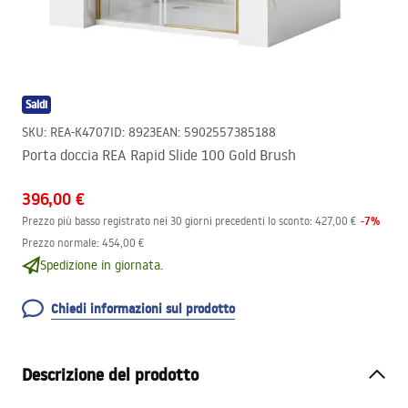
Saldi
SKU
:
REA-K4707
ID
:
8923
EAN
:
5902557385188
Porta doccia REA Rapid Slide 100 Gold Brush
396,00 €
-
7
%
Prezzo più basso registrato nei 30 giorni precedenti lo sconto:
427,00 €
Prezzo normale
:
454,00 €
Spedizione in giornata.
Chiedi informazioni sul prodotto
Descrizione del prodotto