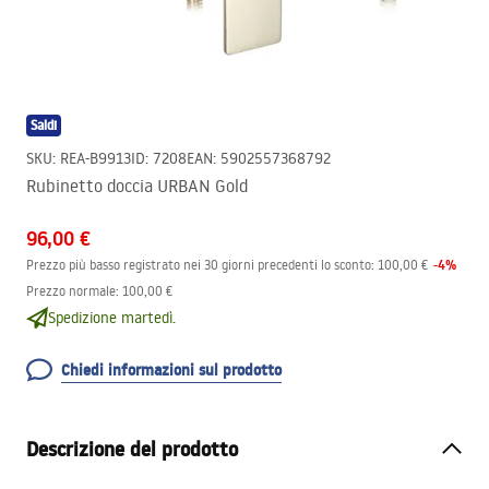
Saldi
SKU
:
REA-B9913
ID
:
7208
EAN
:
5902557368792
Rubinetto doccia URBAN Gold
96,00 €
-
4
%
Prezzo più basso registrato nei 30 giorni precedenti lo sconto:
100,00 €
Prezzo normale
:
100,00 €
Spedizione martedì.
Chiedi informazioni sul prodotto
Descrizione del prodotto