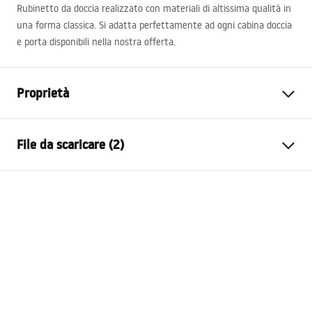
Rubinetto da doccia realizzato con materiali di altissima qualità in
una forma classica. Si adatta perfettamente ad ogni cabina doccia
e porta disponibili nella nostra offerta.
Proprietà
Tipo di rubinetto
Da doccia
File da scaricare (2)
Metodo di installazione
Da parete
Colore
Oro
Istruzioni di montaggio
Materiale
Ottone, ABS
Faucet.pdf
Altezza
120
mm
Tecnologia del rivestimento
PVD
Condizioni di garanzia
Diametro di connessione
1/2 pollici
Warranty_Terms_and_Conditions_Faucets_-_5.pdf
Distanza dei collegamenti
150
mm
Garanzia
5 anni