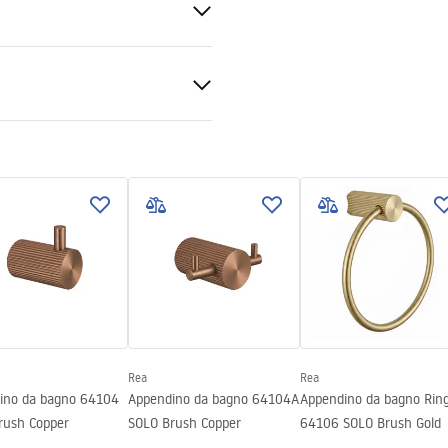
mazioni sulla sicurezza
_Information_Accessories.pd
Rea
Rea
ino da bagno 64104
Appendino da bagno 64104A
Appendino da bagno Rin
rush Copper
SOLO Brush Copper
64106 SOLO Brush Gold