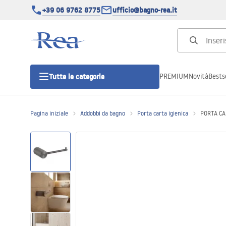
+39 06 9762 8775
ufficio@bagno-rea.it
PREMIUM
Novità
Bestse
Tutte le categorie
Pagina iniziale
Addobbi da bagno
Porta carta igienica
PORTA CA
Cabine doccia
Porte doccia
Piatti doccia da bagno
Canaline di scarico