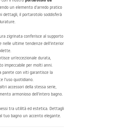
portarotolo da
o con il nostro
tuendo un elemento d’arredo pratico
dettagli, il portarotolo soddisferà
durature.
ura zigrinata conferisce al supporto
 nelle ultime tendenze dell’interior
ilette.
antisce un’eccezionale durata,
to impeccabile per molti anni.
a parete con viti garantisce la
e l’uso quotidiano.
tri accessori della stessa serie,
mento armonioso dell’intero bagno.
si tra utilità ed estetica. Dettagli
 al tuo bagno un accento elegante.