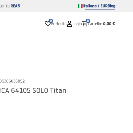
REA5
Italiano / EUR
Blog
conto:
0
0
0,00 €
Preferito
Login
Carrello
:
06366035852
ICA 64105 SOLO Titan