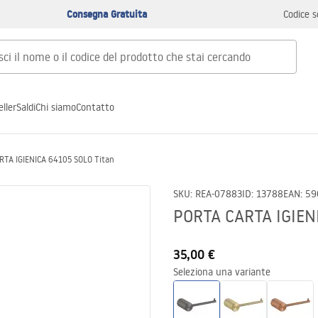
Consegna Gratuita
Codice s
ller
Saldi
Chi siamo
Contatto
RTA IGIENICA 64105 SOLO Titan
SKU
:
REA-07883
ID
:
13788
EAN
:
59
PORTA CARTA IGIEN
35,00 €
Seleziona una variante