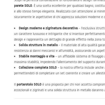
Scopri la perfetta combinazione di funzionalità e design raffinat
parete
SOLO
. È una scelta eccellente per qualsiasi bagno, costi
e allo stesso tempo elegante. Realizzato con attenzione ai minimi 
sicuramente le aspettative di chi apprezza soluzioni moderne e 
Design moderno e zigrinatura decorativa
– l’esclusiva strutt
un carattere lussuoso e intrigante che si inserisce perfettamente
design e rappresenta un dettaglio di grande effetto nella zona to
Solida struttura in metallo
– il materiale di alta qualità gar
resistenza ai danni meccanici e all’umidità, assicurando un aspet
Stabile montaggio a vite
– un affidabile sistema di fissaggio 
massima stabilità, impedendo l’allentamento del supporto durant
Collezione completa
SOLO
– la nostra offerta include anche al
permettendoti di completare un set coerente e creare un allesti
portarotolo
SOLO
Il
è una proposta per chi non accetta compromes
eccezionali e zigrinati e una solida struttura in metallo daranno