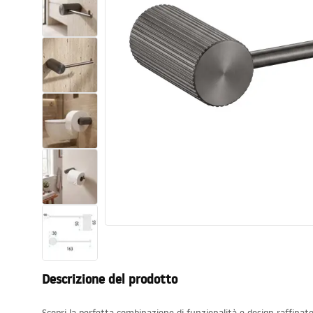
Set di vaso WC e bidet
Lavabi
Vasche da bagno e schermi vasca
Rubinetti da bagno
Set doccia
Cucina
Accessori e mobili da bagno
Descrizione del prodotto