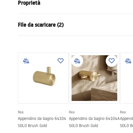
Proprietà
Colore
Titanio
File da scaricare (2)
Materiale
Metallo
Metodo di installazione
A vite
Condizioni di garanzia
Infor
Larghezza
163
mm
Warranty_Terms_and_Conditions_
Safety
Altezza
30
mm
Accessories_-_24.pdf
f
Profondità
65
mm
Serie
Solo
Garanzia
24 mesi
Rea
Rea
Rea
Appendino da bagno 64104
Appendino da bagno 64104A
Append
SOLO Brush Gold
SOLO Brush Gold
SOLO B