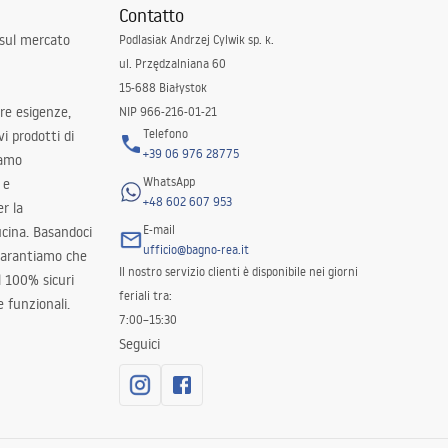
Contatto
 sul mercato
Podlasiak Andrzej Cylwik sp. k.
ul. Przędzalniana 60
15-688 Białystok
tre esigenze,
NIP 966-216-01-21
Telefono
i prodotti di
+39 06 976 28775
iamo
WhatsApp
 e
+48 602 607 953
er la
E-mail
ucina. Basandoci
ufficio@bagno-rea.it
 garantiamo che
Il nostro servizio clienti è disponibile nei giorni
al 100% sicuri
feriali tra:
 funzionali.
7:00–15:30
Seguici