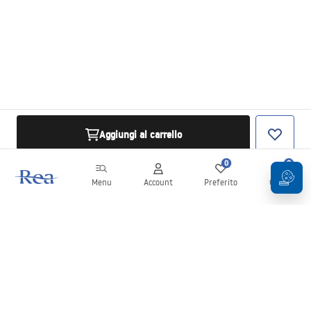
Aggiungi al carrello
0
0
Menu
Account
Preferito
Carrello
Newsletter
Rimani aggiornato su novità e promozioni!