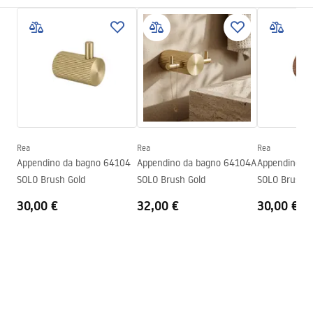
Metodo di installazione
A vite
Condizioni di garanzia
Larghezza
72
mm
Warranty_Terms_and_Conditions_Accessories_-_24.pdf
Altezza
30
mm
Profondità
52
mm
Informazioni sulla sicurezza
Serie
Solo
Safety_Information_Accessories.pdf
Garanzia
24 mesi
Rea
Rea
Rea
Appendino da bagno 64104
Appendino da bagno 64104A
Appendino d
SOLO Brush Gold
SOLO Brush Gold
SOLO Brush C
30,00 €
32,00 €
30,00 €