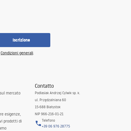
Iscrizione
e
Condizioni generali
.
Contatto
 sul mercato
Podlasiak Andrzej Cylwik sp. k.
ul. Przędzalniana 60
15-688 Białystok
tre esigenze,
NIP 966-216-01-21
Telefono
i prodotti di
+39 06 976 28775
iamo