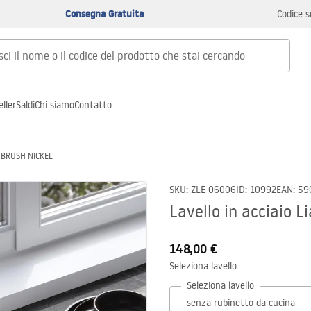
Consegna Gratuita
Codice s
ller
Saldi
Chi siamo
Contatto
am BRUSH NICKEL
SKU
:
ZLE-06006
ID
:
10992
EAN
:
59
Lavello in acciaio
148,00 €
Seleziona lavello
Seleziona lavello