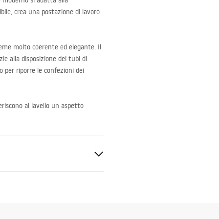
e moderno si adatta alla
ibile, crea una postazione di lavoro
sieme molto coerente ed elegante. Il
zie alla disposizione dei tubi di
o per riporre le confezioni dei
nferiscono al lavello un aspetto