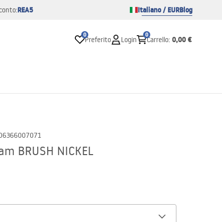
REA5
Italiano / EUR
Blog
conto:
0
0
0,00 €
Preferito
Login
Carrello
:
06366007071
 Liam BRUSH NICKEL