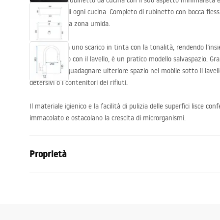
Il lavello con rubinetto da cucina con il suo aspetto minimalista 
disposizione di ogni cucina. Completo di rubinetto con bocca fless
completa nella zona umida.
Il prodotto ha uno scarico in tinta con la tonalità, rendendo l’in
sifone, incluso con il lavello, è un pratico modello salvaspazio. Gra
scarico, puoi guadagnare ulteriore spazio nel mobile sotto il lavell
detersivi o i contenitori dei rifiuti.
Il materiale igienico e la facilità di pulizia delle superfici lisce co
immacolato e ostacolano la crescita di microrganismi.
Proprietà
Lunghezza del lavandino
580
mm
Larghezza del lavandino
450
mm
La profondità del contenitore del lavandino
185
mm