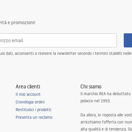
idabile
ità e promozioni!
zolato
sifone con filtro, ganci di
i dati, acconsenti a ricevere la newsletter secondo i termini stabiliti nell
on filtro
n la possibilità di collegare una
 struttura in acciaio, 24 mesi
Area clienti
Chi siamo
 elementi
Il marchio REA ha debuttato
Il mio account
polacco nel 1993.
Cronologia ordini
Restituisci i prodotti
Da allora, in risposta alle vos
Presenta un reclamo
arricchiamo l’offerta con nuov
alta qualità e di tendenza. S