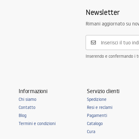
Foro rubinetto
Si
Newsletter
Materiale
Acciaio inoss
Rimani aggiornato su nov
Colore
Acciaio spaz
In completo con lavandino
guarnizione, 
fissaggio
Diametro del foro di scarico
90 mm
Inserendo e confermando i tuo
Variante del tappo
universale, c
Tipo del sifone
da cucina, co
lavastoviglie
Garanzia
120 mesi per
Informazioni
Servizio clienti
per gli altri
Chi siamo
Spedizione
Contatto
Resi e reclami
Blog
Pagamenti
Termini e condizioni
Catalogo
Cura