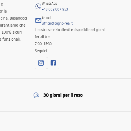
WhatsApp
 e
+48 602 607 953
er la
E-mail
ucina. Basandoci
ufficio@bagno-rea.it
 garantiamo che
Il nostro servizio clienti è disponibile nei giorni
al 100% sicuri
feriali tra:
 funzionali.
7:00–15:30
Seguici
30 giorni per il reso