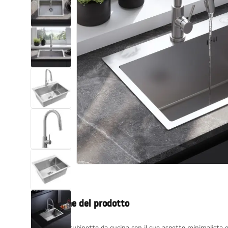
Set di vaso WC e bidet
Lavabi
Vasche da bagno e schermi vasca
Rubinetti da bagno
Set doccia
Cucina
Accessori e mobili da bagno
Descrizione del prodotto