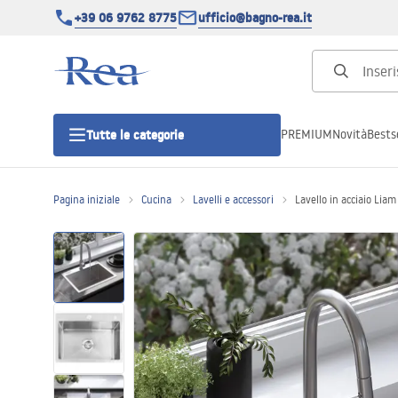
+39 06 9762 8775
ufficio@bagno-rea.it
PREMIUM
Novità
Bestse
Tutte le categorie
Pagina iniziale
Cucina
Lavelli e accessori
Lavello in acciaio Li
Cabine doccia
Porte doccia
Piatti doccia da bagno
Canaline di scarico