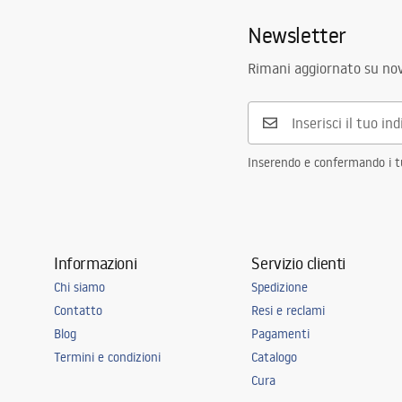
Foro rubinetto
Si
Newsletter
Materiale
Acciaio inoss
Rimani aggiornato su nov
Colore
Oro spazzol
In completo con lavandino
guarnizione, 
fissaggio
Diametro del foro di scarico
90 mm
Inserendo e confermando i tuo
Variante del tappo
universale, c
Tipo del sifone
da cucina, co
lavastoviglie
Garanzia
120 mesi per
Informazioni
Servizio clienti
per gli altri
Chi siamo
Spedizione
Contatto
Resi e reclami
Blog
Pagamenti
Termini e condizioni
Catalogo
Cura