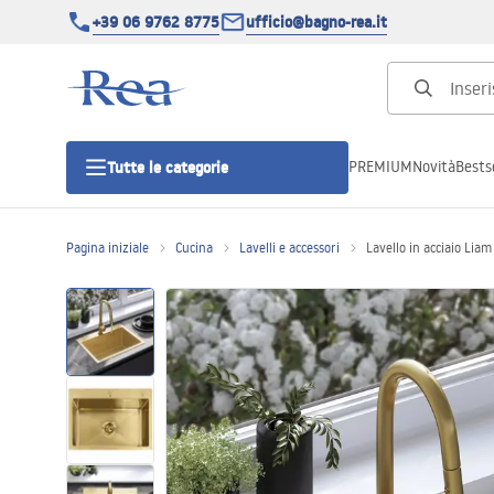
+39 06 9762 8775
ufficio@bagno-rea.it
PREMIUM
Novità
Bestse
Tutte le categorie
Pagina iniziale
Cucina
Lavelli e accessori
Lavello in acciaio Li
Cabine doccia
Porte doccia
Piatti doccia da bagno
Canaline di scarico