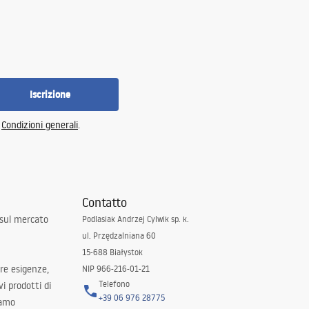
Iscrizione
e
Condizioni generali
.
Contatto
 sul mercato
Podlasiak Andrzej Cylwik sp. k.
ul. Przędzalniana 60
15-688 Białystok
tre esigenze,
NIP 966-216-01-21
Telefono
i prodotti di
+39 06 976 28775
iamo