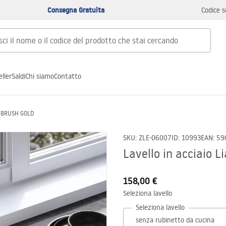
Consegna Gratuita
Codice s
ller
Saldi
Chi siamo
Contatto
am BRUSH GOLD
SKU
:
ZLE-06007
ID
:
10993
EAN
:
59
Lavello in acciaio
158,00 €
Seleziona lavello
Seleziona lavello