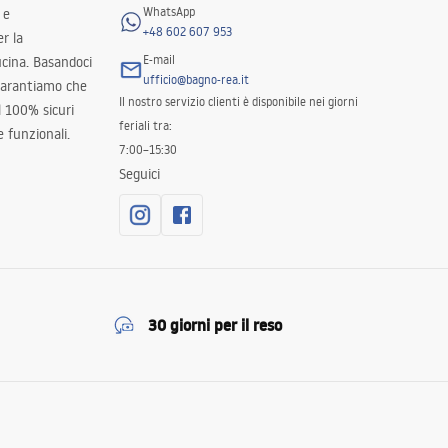
WhatsApp
 e
+48 602 607 953
er la
E-mail
ucina. Basandoci
ufficio@bagno-rea.it
 garantiamo che
Il nostro servizio clienti è disponibile nei giorni
al 100% sicuri
feriali tra:
 funzionali.
7:00–15:30
Seguici
30 giorni per il reso