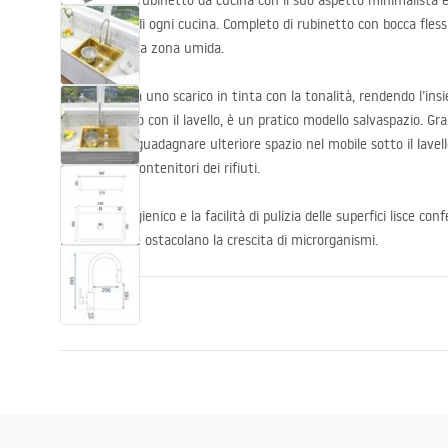
Il lavello con rubinetto da cucina con il suo aspetto minimalista 
disposizione di ogni cucina. Completo di rubinetto con bocca fless
completa nella zona umida.
Il prodotto ha uno scarico in tinta con la tonalità, rendendo l’in
sifone, incluso con il lavello, è un pratico modello salvaspazio. Gra
scarico, puoi guadagnare ulteriore spazio nel mobile sotto il lavell
detersivi o i contenitori dei rifiuti.
Il materiale igienico e la facilità di pulizia delle superfici lisce co
immacolato e ostacolano la crescita di microrganismi.
Proprietà
Lunghezza del lavandino
580
mm
Larghezza del lavandino
450
mm
La profondità del contenitore del lavandino
185
mm