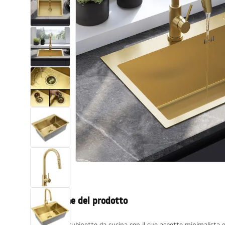
Set di vaso WC e bidet
Lavabi
Vasche da bagno e schermi vasca
Rubinetti da bagno
Set doccia
Cucina
Accessori e mobili da bagno
Descrizione del prodotto