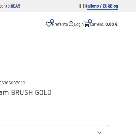
REA5
Italiano / EUR
Blog
conto:
0
0
0,00 €
Preferito
Login
Carrello
:
06366007019
 Liam BRUSH GOLD