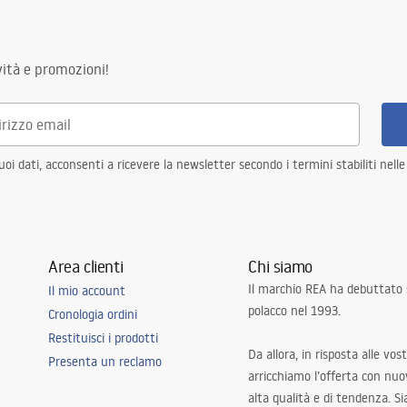
idabile
ità e promozioni!
ato
sifone con filtro, ganci di
i dati, acconsenti a ricevere la newsletter secondo i termini stabiliti nell
on filtro
n la possibilità di collegare una
 struttura in acciaio, 24 mesi
Area clienti
Chi siamo
 elementi
Il marchio REA ha debuttato
Il mio account
polacco nel 1993.
Cronologia ordini
Restituisci i prodotti
Da allora, in risposta alle vos
Presenta un reclamo
arricchiamo l’offerta con nuov
alta qualità e di tendenza. S