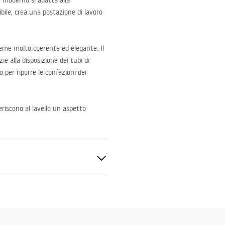
e moderno si adatta alla
ibile, crea una postazione di lavoro
sieme molto coerente ed elegante. Il
zie alla disposizione dei tubi di
o per riporre le confezioni dei
nferiscono al lavello un aspetto