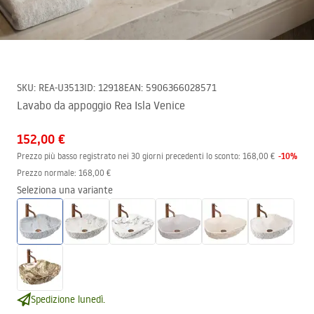
SKU
:
REA-U3513
ID
:
12918
EAN
:
5906366028571
Lavabo da appoggio Rea Isla Venice
152,00 €
-
10
%
Prezzo più basso registrato nei 30 giorni precedenti lo sconto:
168,00 €
Prezzo normale
:
168,00 €
Seleziona una variante
Spedizione lunedì.