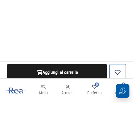
Aggiungi al carrello
0
0
Menu
Account
Preferito
Carrello
Newsletter
Rimani aggiornato su novità e promozioni!