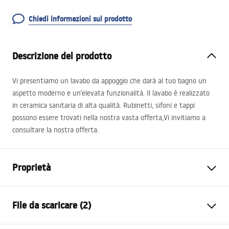
Chiedi informazioni sul prodotto
Descrizione del prodotto
Vi presentiamo un lavabo da appoggio che darà al tuo bagno un
aspetto moderno e un’elevata funzionalità. Il lavabo è realizzato
in ceramica sanitaria di alta qualità. Rubinetti, sifoni e tappi
possono essere trovati nella nostra vasta offerta,Vi invitiamo a
consultare la nostra offerta.
Proprietà
Metodo di installazione
Da appoggio
File da scaricare (2)
Materiale
Ceramica sanitaria
Colore
Bianco