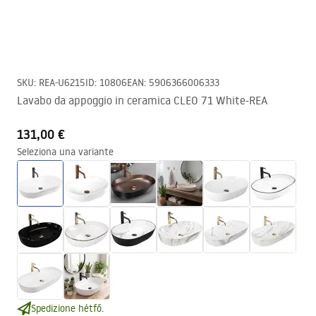
SKU
:
REA-U6215
ID
:
10806
EAN
:
5906366006333
Lavabo da appoggio in ceramica CLEO 71 White-REA
131,00 €
Seleziona una variante
Spedizione hétfő.