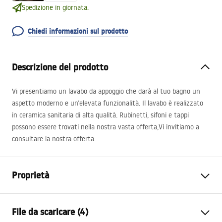
Spedizione in giornata.
Chiedi informazioni sul prodotto
Descrizione del prodotto
Vi presentiamo un lavabo da appoggio che darà al tuo bagno un
aspetto moderno e un’elevata funzionalità. Il lavabo è realizzato
in ceramica sanitaria di alta qualità. Rubinetti, sifoni e tappi
possono essere trovati nella nostra vasta offerta,Vi invitiamo a
consultare la nostra offerta.
Proprietà
Metodo di installazione
Da appoggio
File da scaricare (4)
Materiale
Ceramica sanitaria