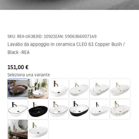
SKU
:
REA-U6383
ID
:
10921
EAN
:
5906366007149
Lavabo da appoggio in ceramica CLEO 61 Copper Bush /
Black -REA
151,00 €
Seleziona una variante