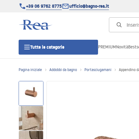
+39 06 9762 8775
ufficio@bagno-rea.it
PREMIUM
Novità
Bestse
Tutte le categorie
Pagina iniziale
Addobbi da bagno
Portasciugamani
Appendino d
Cabine doccia
Porte doccia
Piatti doccia da bagno
Canaline di scarico