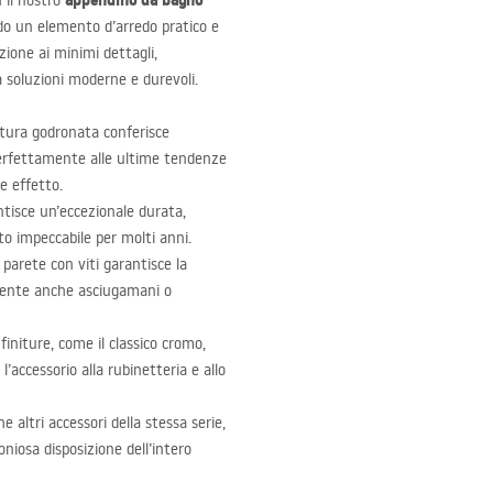
appendino da bagno
n il nostro
ndo un elemento d’arredo pratico e
ione ai minimi dettagli,
a soluzioni moderne e durevoli.
ttura godronata conferisce
perfettamente alle ultime tendenze
e effetto.
antisce un’eccezionale durata,
to impeccabile per molti anni.
a parete con viti garantisce la
lmente anche asciugamani o
 finiture, come il classico cromo,
’accessorio alla rubinetteria e allo
 altri accessori della stessa serie,
niosa disposizione dell’intero