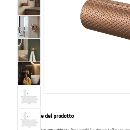
Set di vaso WC e bidet
Lavabi
Vasche da bagno e schermi vasca
Rubinetti da bagno
Set doccia
Cucina
Accessori e mobili da bagno
Descrizione del prodotto