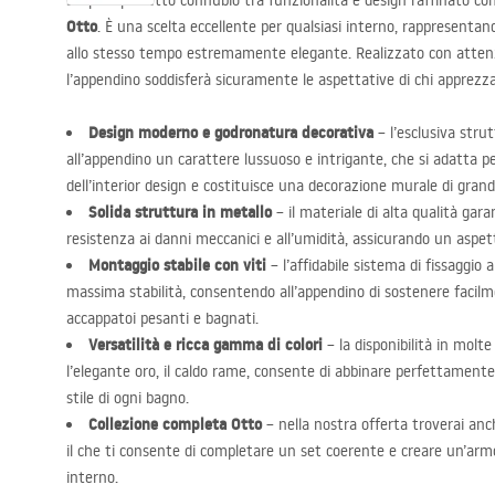
Scopri il perfetto connubio tra funzionalità e design raffinato co
Otto
. È una scelta eccellente per qualsiasi interno, rappresenta
allo stesso tempo estremamente elegante. Realizzato con attenz
l’appendino soddisferà sicuramente le aspettative di chi apprezz
Design moderno e godronatura decorativa
– l’esclusiva stru
all’appendino un carattere lussuoso e intrigante, che si adatta 
dell’interior design e costituisce una decorazione murale di grand
Solida struttura in metallo
– il materiale di alta qualità gar
resistenza ai danni meccanici e all’umidità, assicurando un aspet
Montaggio stabile con viti
– l’affidabile sistema di fissaggio 
massima stabilità, consentendo all’appendino di sostenere faci
accappatoi pesanti e bagnati.
Versatilità e ricca gamma di colori
– la disponibilità in molte
l’elegante oro, il caldo rame, consente di abbinare perfettamente l
stile di ogni bagno.
Collezione completa Otto
– nella nostra offerta troverai anche
il che ti consente di completare un set coerente e creare un’armo
interno.