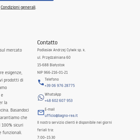
e
Condizioni generali
.
Contatto
 sul mercato
Podlasiak Andrzej Cylwik sp. k.
ul. Przędzalniana 60
15-688 Białystok
tre esigenze,
NIP 966-216-01-21
Telefono
i prodotti di
+39 06 976 28775
iamo
WhatsApp
 e
+48 602 607 953
er la
E-mail
ucina. Basandoci
ufficio@bagno-rea.it
 garantiamo che
Il nostro servizio clienti è disponibile nei giorni
al 100% sicuri
feriali tra:
 funzionali.
7:00–15:30