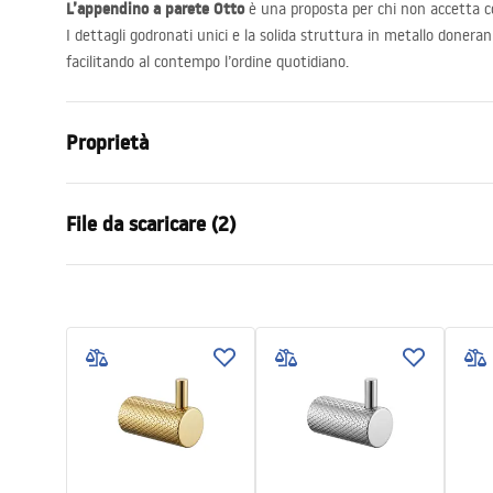
L’appendino a parete Otto
è una proposta per chi non accetta co
I dettagli godronati unici e la solida struttura in metallo doner
facilitando al contempo l’ordine quotidiano.
Proprietà
Colore
Oro spazzol
File da scaricare (2)
Materiale
Metallo
Metodo di installazione
A vite
Condizioni di garanzia
Infor
Larghezza
23
mm
Warranty_Terms_and_Conditions_
Safety
Altezza
45
mm
Accessories_-_24.pdf
f
Profondità
50
mm
Serie
Otto
Garanzia
24 mesi