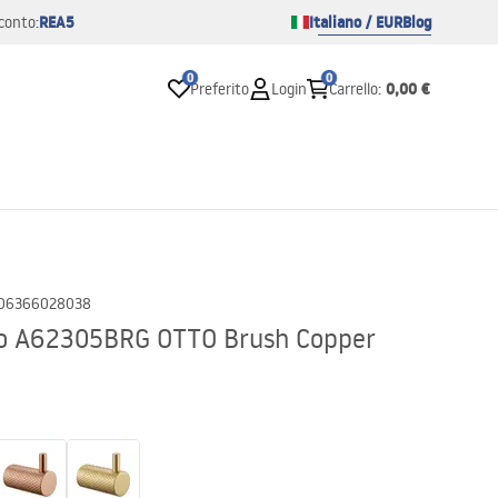
REA5
Italiano / EUR
Blog
conto:
0
0
0,00 €
Preferito
Login
Carrello
:
06366028038
o A62305BRG OTTO Brush Copper