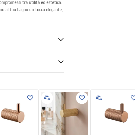
mpromessi tra utilità ed estetica.
anno al tuo bagno un tocco elegante,
ato
mazioni sulla sicurezza
_Information_Accessories.pd