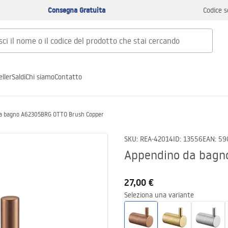
Consegna Gratuita
Codice s
ller
Saldi
Chi siamo
Contatto
a bagno A62305BRG OTTO Brush Copper
SKU
:
REA-42014
ID
:
13556
EAN
:
59
Appendino da bagn
27,00 €
Seleziona una variante