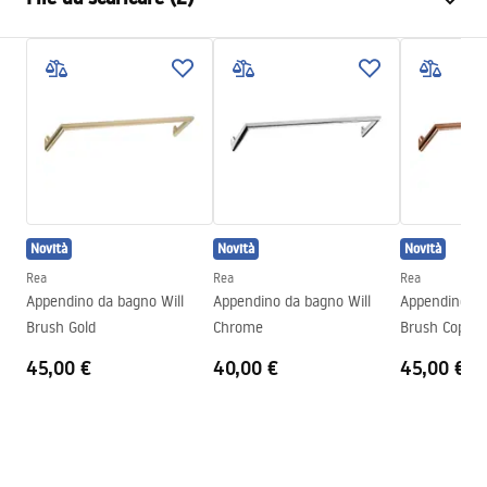
Materiale
Metallo
Metodo di installazione
A vite
Condizioni di garanzia
Larghezza
23
mm
Warranty_Terms_and_Conditions_Accessories_-_24.pdf
Altezza
45
mm
Profondità
50
mm
Informazioni sulla sicurezza
Serie
Otto
Safety_Information_Accessories.pdf
Garanzia
24 mesi
Novità
Novità
Novità
Rea
Rea
Rea
Appendino da bagno Will
Appendino da bagno Will
Appendino da
Brush Gold
Chrome
Brush Copper
45,00 €
40,00 €
45,00 €