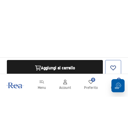
Aggiungi al carrello
0
0
Menu
Account
Preferito
Carrello
Newsletter
Rimani aggiornato su novità e promozioni!