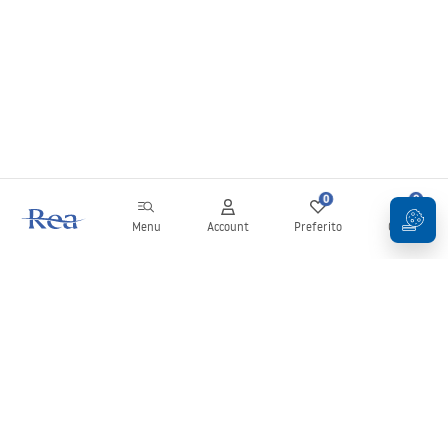
0
0
Menu
Account
Preferito
Carrello
Newsletter
Rimani aggiornato su novità e promozioni!