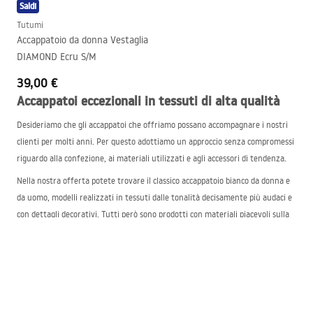
Saldi
Tutumi
Accappatoio da donna Vestaglia
DIAMOND Ecru S/M
39,00 €
Accappatoi eccezionali in tessuti di alta qualità
Desideriamo che gli accappatoi che offriamo possano accompagnare i nostri
clienti per molti anni. Per questo adottiamo un approccio senza compromessi
riguardo alla confezione, ai materiali utilizzati e agli accessori di tendenza.
Nella nostra offerta potete trovare il classico accappatoio bianco da donna e
da uomo, modelli realizzati in tessuti dalle tonalità decisamente più audaci e
con dettagli decorativi. Tutti però sono prodotti con materiali piacevoli sulla
pelle e adatti all’uso subito dopo il bagno. Tra questi troviamo, tra gli altri,
tessuti come:
Microfibra-Soft – riscalda il corpo permettendo allo stesso tempo alla pelle
di respirare
Thermo-Soft – questo materiale è estremamente morbido, traspirante e