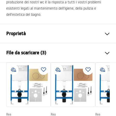
produzione dei nostri wc è la risposta a tutti i vostri problemi
esistenti legati al mantenimento dell’igiene, della pulizia e
dell’estetica del bagno.
Proprietà
Metodo di installazione
Spospeso
File da scaricare (3)
Sistema di scarico
Rimless Tornado
Colore
Bianco
Atest
Finitura
Lucido
ATEST-higieniczny.pdf
Materiale
Ceramica sanitaria
Lunghezza
490
mm
Installation instructions
Larghezza
360
mm
instrukcja-montażu-misy-wc-video.mp4
Altezza
325
mm
Distanza tra i bulloni di
180
mm
Rea
Rea
Rea