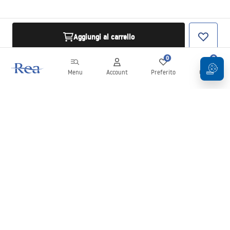
Aggiungi al carrello
0
0
Menu
Account
Preferito
Carrello
Newsletter
Rimani aggiornato su novità e promozioni!
Iscrizione
Inserendo e confermando i tuoi dati, acconsenti a ricevere la