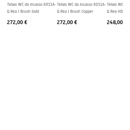
Istruzioni di montaggio
montaggio
Telaio WC da incasso K011A-
Telaio WC da incasso K011A-
Telaio WC da
WC.pdf
Q Rea I Brush Gold
Q Rea I Brush Copper
Q Rea HD Gol
Sedile incluso
Sì, dello stesso colore del vaso
272,00 €
272,00 €
248,00 €