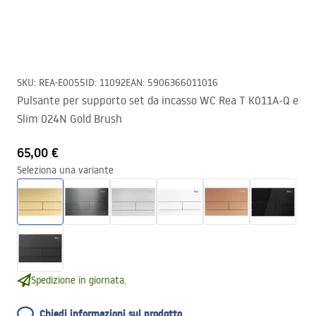
SKU
:
REA-E0055
ID
:
11092
EAN
:
5906366011016
Pulsante per supporto set da incasso WC Rea T K011A-Q e
Slim 024N Gold Brush
65,00 €
Seleziona una variante
Spedizione in giornata.
Chiedi informazioni sul prodotto