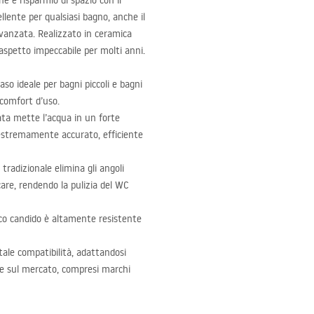
 e risparmio di spazio con il
ellente per qualsiasi bagno, anche il
avanzata. Realizzato in ceramica
n aspetto impeccabile per molti anni.
aso ideale per bagni piccoli e bagni
 comfort d’uso.
ta mette l’acqua in un forte
 estremamente accurato, efficiente
tradizionale elimina gli angoli
care, rendendo la pulizia del WC
anco candido è altamente resistente
tale compatibilità, adattandosi
use sul mercato, compresi marchi