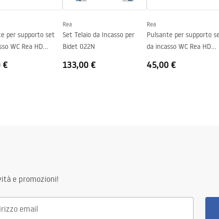
Rea
Rea
e per supporto set
Set Telaio da Incasso per
Pulsante per supporto s
asso WC Rea HD
Bidet 022N
da incasso WC Rea HD
Q e Slim 024N Black
K011A-Q and Slim 024N
 €
133,00 €
45,00 €
Satin
ità e promozioni!