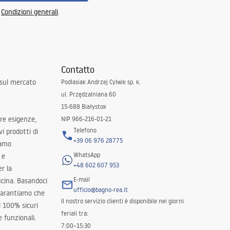
e
Condizioni generali
.
Contatto
 sul mercato
Podlasiak Andrzej Cylwik sp. k.
ul. Przędzalniana 60
15-688 Białystok
tre esigenze,
NIP 966-216-01-21
Telefono
i prodotti di
+39 06 976 28775
iamo
WhatsApp
 e
+48 602 607 953
er la
E-mail
ucina. Basandoci
ufficio@bagno-rea.it
 garantiamo che
Il nostro servizio clienti è disponibile nei giorni
al 100% sicuri
feriali tra:
 funzionali.
7:00–15:30