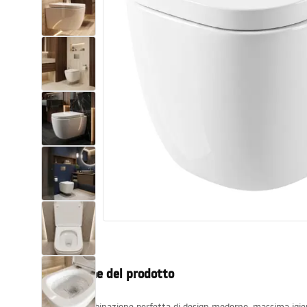
Set di vaso WC e bidet
Lavabi
Vasche da bagno e schermi vasca
Rubinetti da bagno
Set doccia
Cucina
Accessori e mobili da bagno
Descrizione del prodotto