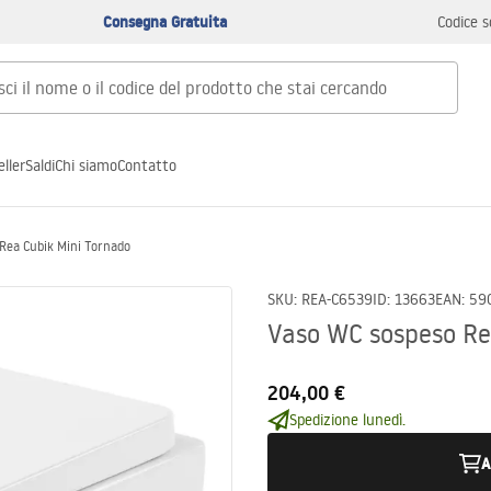
Consegna Gratuita
Codice s
ller
Saldi
Chi siamo
Contatto
Rea Cubik Mini Tornado
SKU
:
REA-C6539
ID
:
13663
EAN
:
59
Vaso WC sospeso Re
204,00 €
Spedizione lunedì.
A