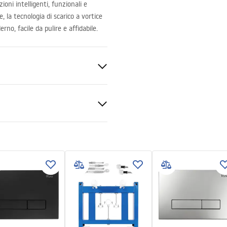
oni intelligenti, funzionali e
, la tecnologia di scarico a vortice
o, facile da pulire e affidabile.
nado
zioni di montaggio
f
nitaria
zioni di garanzia
nty_Terms_and_Conditions_
ung_toilet_frame.pdf