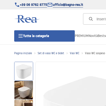
+39 06 9762 8775
ufficio@bagno-rea.it
PREMIUM
Novità
Bestse
Tutte le categorie
Pagina iniziale
Set di vaso WC e bidet
Vasi WC
Vaso WC sospeso 
Cabine doccia
Porte doccia
Piatti doccia da bagno
Canaline di scarico