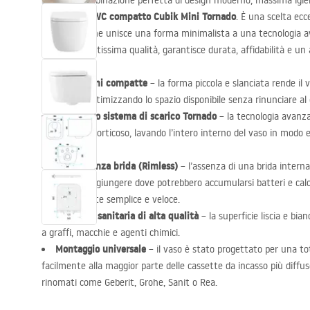
Scopri la combinazione perfetta di design moderno, massima igiene
vaso WC compatto Cubik Mini Tornado
nostro
. È una scelta ecc
più piccolo, che unisce una forma minimalista a una tecnologia 
sanitaria di altissima qualità, garantisce durata, affidabilità e u
Dimensioni compatte
– la forma piccola e slanciata rende il v
di servizio, ottimizzando lo spazio disponibile senza rinunciare al
Innovativo sistema di scarico Tornado
– la tecnologia avanza
movimento vorticoso, lavando l’intero interno del vaso in modo
e silenzioso.
Design senza brida (Rimless)
– l’assenza di una brida interna 
difficili da raggiungere dove potrebbero accumularsi batteri e cal
estremamente semplice e veloce.
Ceramica sanitaria di alta qualità
– la superficie liscia e bi
a graffi, macchie e agenti chimici.
Montaggio universale
– il vaso è stato progettato per una to
facilmente alla maggior parte delle cassette da incasso più diff
rinomati come Geberit, Grohe, Sanit o Rea.