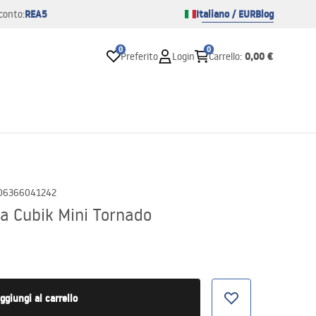
REA5
Italiano / EUR
Blog
conto:
0
0
0,00 €
Preferito
Login
Carrello
:
06366041242
a Cubik Mini Tornado
ggiungi al carrello