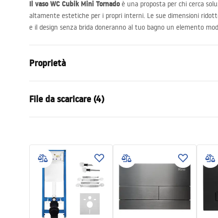
Il vaso WC Cubik Mini Tornado
è una proposta per chi cerca soluzi
altamente estetiche per i propri interni. Le sue dimensioni ridotte
e il design senza brida doneranno al tuo bagno un elemento modern
Proprietà
Metodo di installazione
Spospeso
File da scaricare (4)
Sistema di scarico
Rimless Tor
Colore
Bianco
Istruzioni di montaggio
Istru
Finitura
Lucido
WC.pdf
WC.pd
Materiale
Ceramica sa
Lunghezza
430
mm
Condizioni di garanzia
Condi
Larghezza
360
mm
Warranty_Terms_and_Conditions_
Warra
Altezza
305
mm
Wall-hung_toilet_frame.pdf
Wall-h
Distanza tra i bulloni di montaggio
180
mm