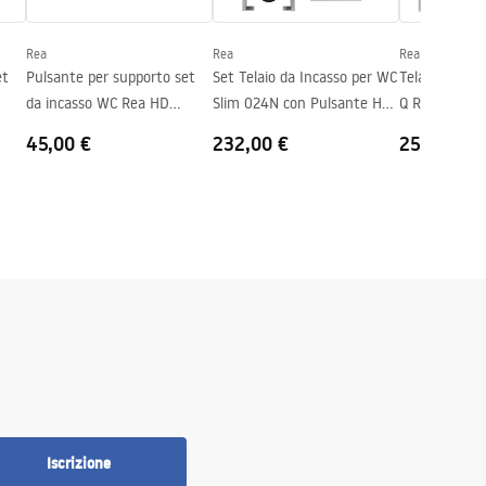
Rea
Rea
Rea
et
Pulsante per supporto set
Set Telaio da Incasso per WC
Telaio WC da
da incasso WC Rea HD
Slim 024N con Pulsante HD
Q Rea HD Sat
K011A-Q e Slim 024N Titan
Black
45,00 €
232,00 €
250,00 €
Iscrizione