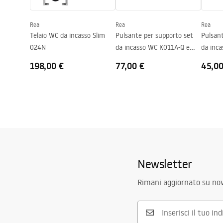
Sedile incluso
Sì, bianco
Rea
Rea
Rea
Telaio WC da incasso Slim
Pulsante per supporto set
Pulsant
024N
da incasso WC K011A-Q e
da inc
Slim024N Rea T Titan
K011A-
198,00 €
77,00 €
45,00
Newsletter
Rimani aggiornato su nov