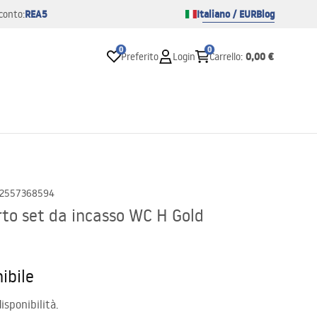
REA5
Italiano / EUR
Blog
conto:
0
0
0,00 €
Preferito
Login
Carrello
:
2557368594
to set da incasso WC H Gold
ibile
isponibilità.