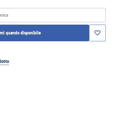
onica
mi quando disponibile
dotto