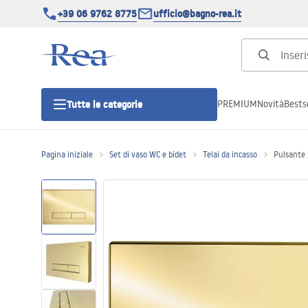
+39 06 9762 8775
ufficio@bagno-rea.it
PREMIUM
Novità
Bestse
Tutte le categorie
Pagina iniziale
Set di vaso WC e bidet
Telai da incasso
Pulsante 
Cabine doccia
Porte doccia
Piatti doccia da bagno
Canaline di scarico