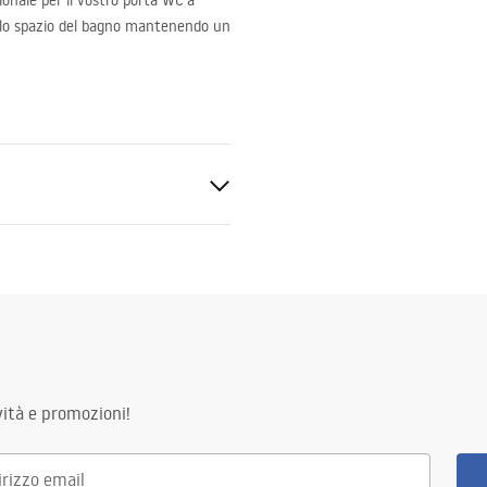
onale per il vostro porta WC a
 lo spazio del bagno mantenendo un
ità e promozioni!