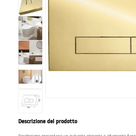
Set di vaso WC e bidet
Lavabi
Vasche da bagno e schermi vasca
Rubinetti da bagno
Set doccia
Cucina
Accessori e mobili da bagno
Descrizione del prodotto