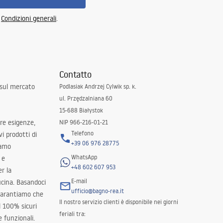
e
Condizioni generali
.
Contatto
 sul mercato
Podlasiak Andrzej Cylwik sp. k.
ul. Przędzalniana 60
15-688 Białystok
tre esigenze,
NIP 966-216-01-21
Telefono
i prodotti di
+39 06 976 28775
iamo
WhatsApp
 e
+48 602 607 953
er la
E-mail
ucina. Basandoci
ufficio@bagno-rea.it
 garantiamo che
Il nostro servizio clienti è disponibile nei giorni
al 100% sicuri
feriali tra:
 funzionali.