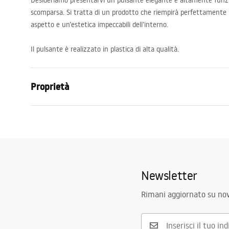
Desideriamo presentarvi un pulsante elegante e altamente funzi
scomparsa. Si tratta di un prodotto che riempirà perfettamente
aspetto e un’estetica impeccabili dell’interno.
Il pulsante è realizzato in plastica di alta qualità.
Proprietà
Colore
Oro
Materiale
Plastica
Altezza
165
mm
Larghezza
250
mm
Newsletter
Struttura compatibile per cassetta da
ST
incasso
Rimani aggiornato su nov