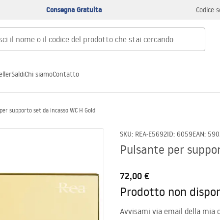
Consegna Gratuita
Codice s
ller
Saldi
Chi siamo
Contatto
per supporto set da incasso WC H Gold
SKU
:
REA-E5692
ID
:
6059
EAN
:
590
Pulsante per suppor
72,00 €
Prodotto non dispon
Avvisami via email della mia d