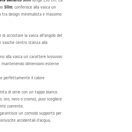
ete Bellanto Slim
lunga 150 cm. La
Slim
ipo
, conferisce alla vasca un
o tra design minimalista e massimo
di accostare la vasca all’angolo del
le vasche centro stanza alla
ono alla vasca un carattere lussuoso
pur mantenendo dimensioni esterne
 perfettamente il calore
nita di serie con un tappo bianco.
. oro, nero o cromo), puoi scegliere
iente coerente.
garantisce un comodo supporto per
oriuscite accidentali d’acqua,