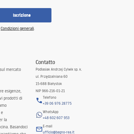
Iscrizione
e
Condizioni generali
.
Contatto
 sul mercato
Podlasiak Andrzej Cylwik sp. k.
ul. Przędzalniana 60
15-688 Białystok
tre esigenze,
NIP 966-216-01-21
Telefono
i prodotti di
+39 06 976 28775
iamo
WhatsApp
 e
+48 602 607 953
er la
E-mail
ucina. Basandoci
ufficio@bagno-rea.it