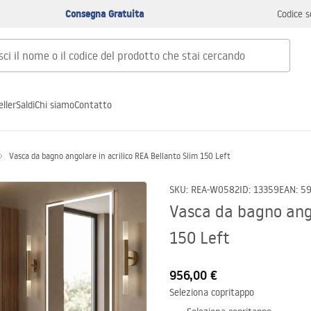
Consegna Gratuita
Codice s
ller
Saldi
Chi siamo
Contatto
Vasca da bagno angolare in acrilico REA Bellanto Slim 150 Left
SKU
:
REA-W0582
ID
:
13359
EAN
:
5
Vasca da bagno ango
150 Left
956,00 €
Seleziona copritappo