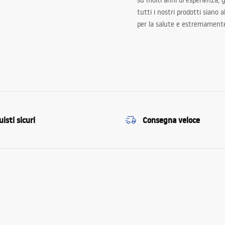
su molti anni di esperienza,
tutti i nostri prodotti siano 
per la salute e estremamente
isti sicuri
Consegna veloce