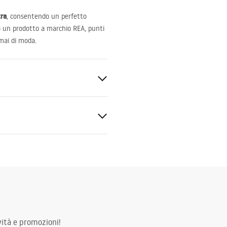
tra
, consentendo un perfetto
do un prodotto a marchio
REA
, punti
mai di moda.
mazioni sulla sicurezza
KI_BEZPIECZENSTWA_WAN
ità e promozioni!