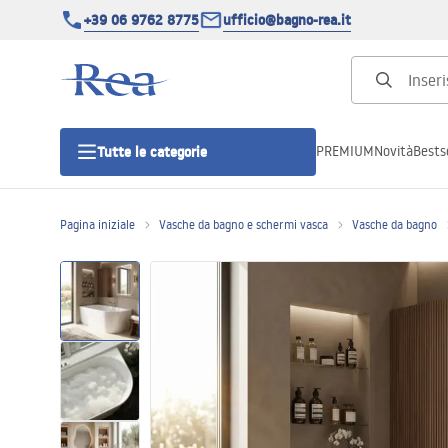
+39 06 9762 8775
ufficio@bagno-rea.it
PREMIUM
Novità
Bestse
Tutte le categorie
Pagina iniziale
Vasche da bagno e schermi vasca
Vasche da bagno
Cabine doccia
Porte doccia
Piatti doccia da bagno
Canaline di scarico