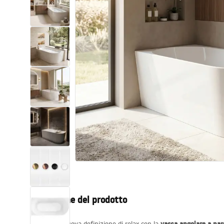
Set di vaso WC e bidet
Lavabi
Vasche da bagno e schermi vasca
Rubinetti da bagno
Set doccia
Cucina
Accessori e mobili da bagno
Descrizione del prodotto