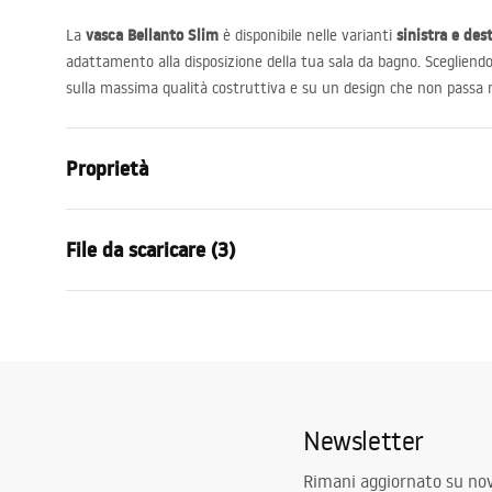
vasca Bellanto Slim
sinistra e des
La
è disponibile nelle varianti
adattamento alla disposizione della tua sala da bagno. Sceglien
sulla massima qualità costruttiva e su un design che non passa 
Proprietà
Tipo di vasca bagno
d'angolo
File da scaricare (3)
Colore
Bianco
Materiale
Acrilico
Infor
Lunghezza
1500
mm
Manual
WARUN
Instrukcja_wanien_naro__nych.pdf
Larghezza
740
mm
NY.pdf
Altezza
570
mm
Newsletter
Lato di installazione
Sinistra
Condizioni di garanzia
Piletta e sifone inclusi
SÌ
Warranty_Terms_and_Conditions_
Rimani aggiornato su nov