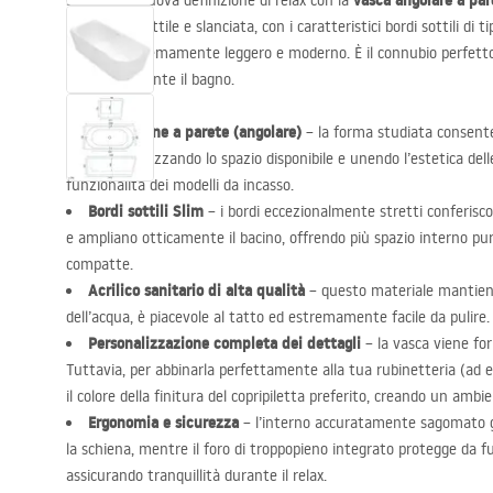
vasca angolare a par
Scopri una nuova definizione di relax con la
sua forma sottile e slanciata, con i caratteristici bordi sottili di t
aspetto estremamente leggero e moderno. È il connubio perfett
comfort durante il bagno.
Costruzione a parete (angolare)
– la forma studiata consente 
bagno, ottimizzando lo spazio disponibile e unendo l’estetica del
funzionalità dei modelli da incasso.
Bordi sottili Slim
– i bordi eccezionalmente stretti conferisc
e ampliano otticamente il bacino, offrendo più spazio interno 
compatte.
Acrilico sanitario di alta qualità
– questo materiale mantiene
dell’acqua, è piacevole al tatto ed estremamente facile da pulire.
Personalizzazione completa dei dettagli
– la vasca viene for
Tuttavia, per abbinarla perfettamente alla tua rubinetteria (ad es
il colore della finitura del copripiletta preferito, creando un amb
Ergonomia e sicurezza
– l’interno accuratamente sagomato 
la schiena, mentre il foro di troppopieno integrato protegge da fu
assicurando tranquillità durante il relax.