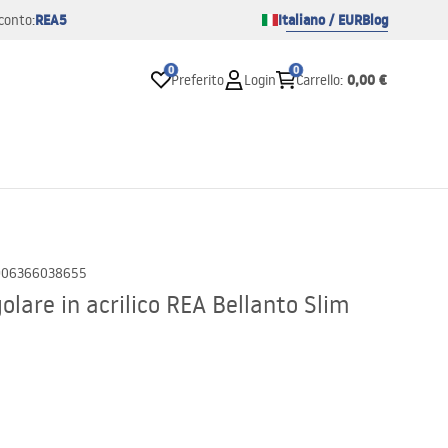
REA5
Italiano / EUR
Blog
conto:
0
0
0,00 €
Preferito
Login
Carrello
:
906366038655
lare in acrilico REA Bellanto Slim