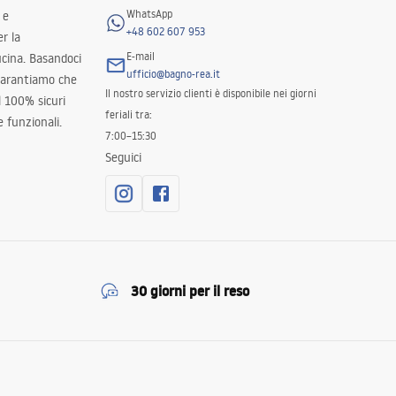
WhatsApp
 e
+48 602 607 953
er la
E-mail
ucina. Basandoci
ufficio@bagno-rea.it
 garantiamo che
Il nostro servizio clienti è disponibile nei giorni
al 100% sicuri
feriali tra:
 funzionali.
7:00–15:30
Seguici
30 giorni per il reso