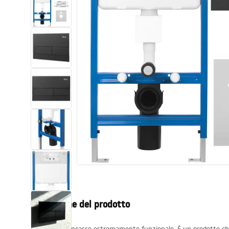
Set di vaso WC e bidet
Lavabi
Vasche da bagno e schermi vasca
Rubinetti da bagno
Set doccia
Cucina
Accessori e mobili da bagno
Descrizione del prodotto