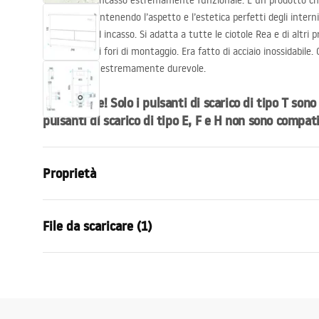
Telaio wc da incasso estremamente funzionale. È un prodotto ch
del bagno mantenendo l’aspetto e l’estetica perfetti degli interni
montaggio ad incasso. Si adatta a tutte le ciotole Rea e di altri p
universale dei fori di montaggio. Era fatto di acciaio inossidabile.
produzione è estremamente durevole.
Importante! Solo i pulsanti di scarico di tipo T sono c
pulsanti di scarico di tipo E, F e H non sono compati
Proprietà
Tipo di telaio
per vaso W
File da scaricare (1)
Modello
K011A-Q
Pulsanti di scarico compatibili
Tipo T
Manuale di installazione
Profondità di installazione minima
130 mm, 1
STELA___PODTYNKOWY_WC_K011A-Q.pdf
Distanza tra i bulloni di montaggio
18 cm, 23 