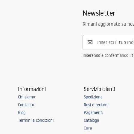
Risciacquo
3 / 6
Newsletter
Il set comprende un tappetino
SÌ
insonorizzante
Rimani aggiornato su nov
Garanzia
120 mesi per
per gli altri
Inserendo e confermando i tuo
Informazioni
Servizio clienti
Chi siamo
Spedizione
Contatto
Resi e reclami
Blog
Pagamenti
Termini e condizioni
Catalogo
Cura