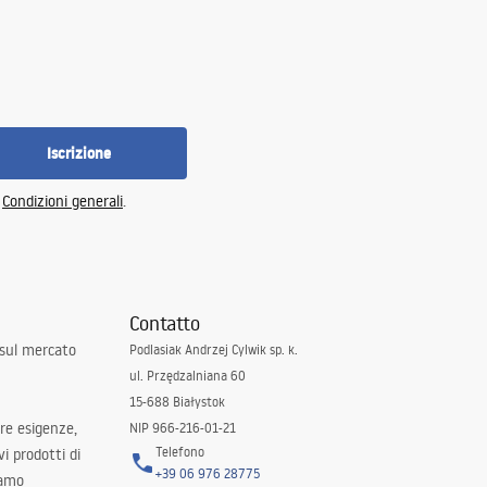
Iscrizione
e
Condizioni generali
.
Contatto
 sul mercato
Podlasiak Andrzej Cylwik sp. k.
ul. Przędzalniana 60
15-688 Białystok
tre esigenze,
NIP 966-216-01-21
Telefono
i prodotti di
+39 06 976 28775
iamo