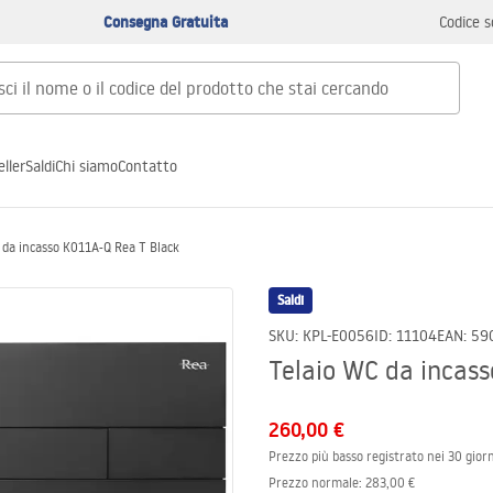
Consegna Gratuita
Codice s
ller
Saldi
Chi siamo
Contatto
 da incasso K011A-Q Rea T Black
Saldi
SKU
:
KPL-E0056
ID
:
11104
EAN
:
59
Telaio WC da incas
260,00 €
Prezzo più basso registrato nei 30 giorn
Prezzo normale
:
283,00 €