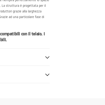
e riempirà perfettamente lo spazio
. La struttura è progettata per il
roduttori grazie alla larghezza
 Grazie ad una particolare fase di
ompatibili con il telaio. I
bili.
C
50 mm
cm