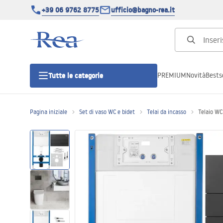
+39 06 9762 8775
ufficio@bagno-rea.it
PREMIUM
Novità
Bestse
Tutte le categorie
Pagina iniziale
Set di vaso WC e bidet
Telai da incasso
Telaio WC
Cabine doccia
Porte doccia
Piatti doccia da bagno
Canaline di scarico