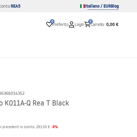
REA5
Italiano / EUR
Blog
conto:
0
0
0,00 €
Preferito
Login
Carrello
:
06366014352
so K011A-Q Rea T Black
-
8
%
i precedenti lo sconto:
283,00 €