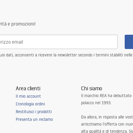
ità e promozioni!
 struttura in acciaio, 24 mesi
 elementi
i dati, acconsenti a ricevere la newsletter secondo i termini stabiliti nell
Area clienti
Chi siamo
Il marchio REA ha debuttato
Il mio account
polacco nel 1993.
Cronologia ordini
Restituisci i prodotti
Da allora, in risposta alle vos
Presenta un reclamo
arricchiamo l’offerta con nuov
alta qualità e di tendenza. S