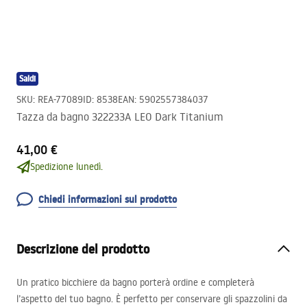
Saldi
SKU
:
REA-77089
ID
:
8538
EAN
:
5902557384037
Tazza da bagno 322233A LEO Dark Titanium
41,00 €
Spedizione lunedì.
Chiedi informazioni sul prodotto
Descrizione del prodotto
Un pratico bicchiere da bagno porterà ordine e completerà
l’aspetto del tuo bagno. È perfetto per conservare gli spazzolini da