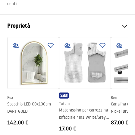
denti.
Proprietà
Colore
Grigio
Materiale
Vetro opaco, Metallo
Metodo di installazione
A vite
Larghezza
115
mm
Altezza
95
mm
Profondità
100
mm
Saldi
Rea
Rea
Serie
Leo
Specchio LED 60x100cm
Tutumi
Canalina di s
Garanzia
24 mesi
Materassino per carrozzina
DART GOLD
Nickel Brush
bifacciale 4in1 White/Grey
142,00 €
87,00 €
Dots
17,00 €