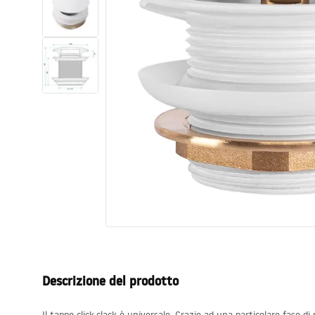
Set di vaso WC e bidet
Lavabi
Vasche da bagno e schermi vasca
Rubinetti da bagno
Set doccia
Cucina
Accessori e mobili da bagno
Descrizione del prodotto