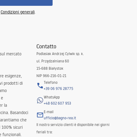
e
Condizioni generali
.
Contatto
 sul mercato
Podlasiak Andrzej Cylwik sp. k.
ul. Przędzalniana 60
15-688 Białystok
tre esigenze,
NIP 966-216-01-21
Telefono
i prodotti di
+39 06 976 28775
iamo
WhatsApp
 e
+48 602 607 953
er la
E-mail
ucina. Basandoci
ufficio@bagno-rea.it
 garantiamo che
Il nostro servizio clienti è disponibile nei giorni
al 100% sicuri
feriali tra:
 funzionali.