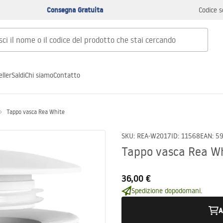
Consegna Gratuita
Codice s
ller
Saldi
Chi siamo
Contatto
Tappo vasca Rea White
SKU
:
REA-W2017
ID
:
11568
EAN
:
5
Tappo vasca Rea W
36,00 €
Spedizione dopodomani.
A