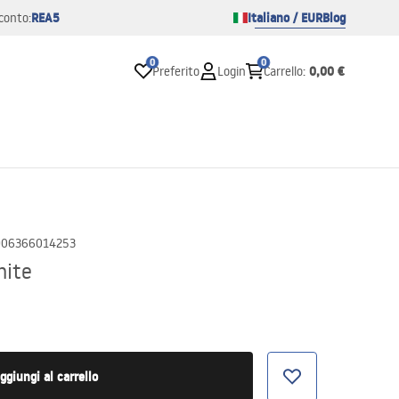
REA5
Italiano / EUR
Blog
conto:
0
0
0,00 €
Preferito
Login
Carrello
:
906366014253
hite
ggiungi al carrello