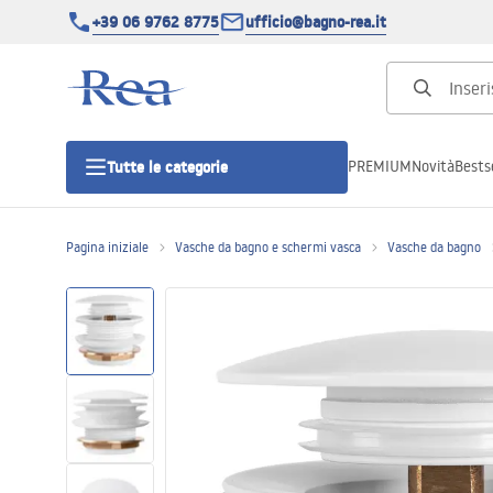
+39 06 9762 8775
ufficio@bagno-rea.it
PREMIUM
Novità
Bestse
Tutte le categorie
Pagina iniziale
Vasche da bagno e schermi vasca
Vasche da bagno
Cabine doccia
Porte doccia
Piatti doccia da bagno
Canaline di scarico