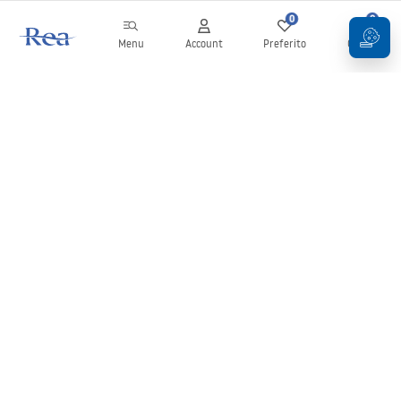
0
0
Menu
Account
Preferito
Carrello
Newsletter
Rimani aggiornato su novità e promozioni!
Iscrizione
Inserendo e confermando i tuoi dati, acconsenti a ricevere la
newsletter secondo i termini stabiliti nelle
Condizioni generali
.