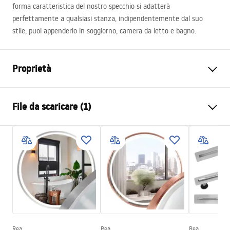
forma caratteristica del nostro specchio si adatterà
perfettamente a qualsiasi stanza, indipendentemente dal suo
stile, puoi appenderlo in soggiorno, camera da letto e bagno.
Proprietà
Altezza
800
mm
File da scaricare (1)
Larghezza
800
mm
Profondità
20
mm
manual mirror led
Illuminazione LED
SÌ
manual mirror led.pdf
Cornice
SÌ
Colore della cornice
Acciaio spazzolato
Materiale della cornice
Alluminio
Forma
Rotondo
Anti-appannamento
SÌ
Rea
Rea
Rea