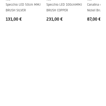
Specchio LED 50cm MMJ
Specchio LED 100cmMMJ
Canalina di s
Potenza
12
W
BRUSH SILVER
BRUSH COPPER
Nickel Brush
Garanzia
24 mesi
131,00 €
231,00 €
87,00 €