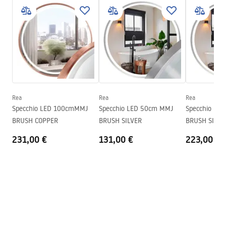
manual mirror led
Illuminazione LED
SÌ
manual mirror led.pdf
Cornice
SÌ
Colore della cornice
Oro spazzolato
Materiale della cornice
Alluminio
Forma
Rotondo
Anti-appannamento
SÌ
Rea
Rea
Rea
Specchio LED 100cmMMJ
Specchio LED 50cm MMJ
Specchio LE
Potenza
12
W
BRUSH COPPER
BRUSH SILVER
BRUSH SILVE
Garanzia
24 mesi
231,00 €
131,00 €
223,00 €