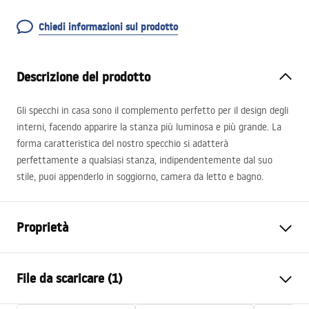
Chiedi informazioni sul prodotto
Descrizione del prodotto
Gli specchi in casa sono il complemento perfetto per il design degli
interni, facendo apparire la stanza più luminosa e più grande. La
forma caratteristica del nostro specchio si adatterà
perfettamente a qualsiasi stanza, indipendentemente dal suo
stile, puoi appenderlo in soggiorno, camera da letto e bagno.
Proprietà
Altezza
800
mm
File da scaricare (1)
Larghezza
800
mm
Profondità
25
mm