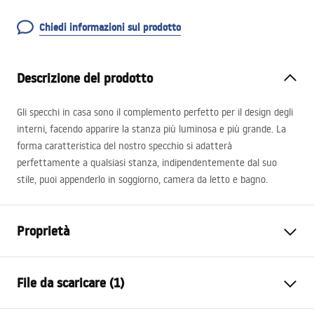
Chiedi informazioni sul prodotto
Descrizione del prodotto
Gli specchi in casa sono il complemento perfetto per il design degli
interni, facendo apparire la stanza più luminosa e più grande. La
forma caratteristica del nostro specchio si adatterà
perfettamente a qualsiasi stanza, indipendentemente dal suo
stile, puoi appenderlo in soggiorno, camera da letto e bagno.
Proprietà
Altezza
600
mm
File da scaricare (1)
Larghezza
600
mm
Profondità
20
mm