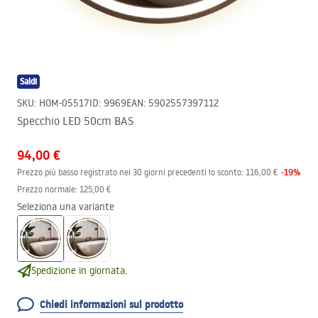
Saldi
SKU
:
HOM-05517
ID
:
9969
EAN
:
5902557397112
Specchio LED 50cm BAS
94,00 €
-
19
%
Prezzo più basso registrato nei 30 giorni precedenti lo sconto:
116,00 €
Prezzo normale
:
125,00 €
Seleziona una variante
Spedizione in giornata.
Chiedi informazioni sul prodotto