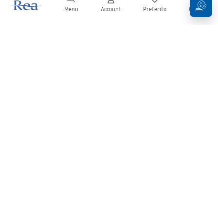
Menu
Account
Preferito
Carrello
Newsletter
Rimani aggiornato su novità e promozioni!
Iscrizione
Inserendo e confermando i tuoi dati, acconsenti a ricevere la
newsletter secondo i termini stabiliti nelle
Condizioni generali
.