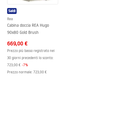
Garanzia
12 mesi
Saldi
Rea
Cabina doccia REA Hugo
90x80 Gold Brush
669,00 €
Prezzo più basso registrato nei
30 giorni precedenti lo sconto:
723,00 €
-
7
%
Prezzo normale
:
723,00 €