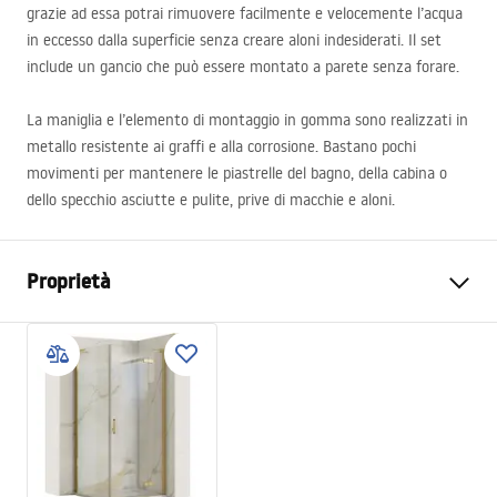
grazie ad essa potrai rimuovere facilmente e velocemente l’acqua
in eccesso dalla superficie senza creare aloni indesiderati. Il set
include un gancio che può essere montato a parete senza forare.
La maniglia e l’elemento di montaggio in gomma sono realizzati in
metallo resistente ai graffi e alla corrosione. Bastano pochi
movimenti per mantenere le piastrelle del bagno, della cabina o
dello specchio asciutte e pulite, prive di macchie e aloni.
Proprietà
Colore
oro
Materiale
Acciaio, Plastica
Altezza del rubinetto
165
mm
Larghezza (mm)
258
mm
Codice produttore
REA-72000