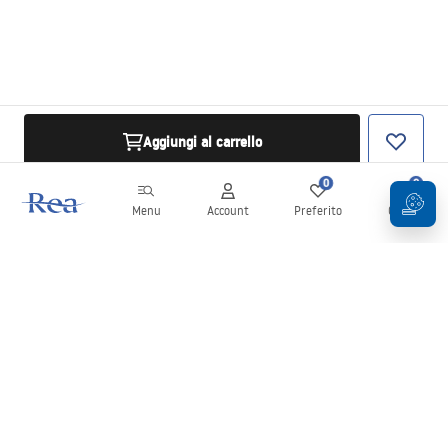
Aggiungi al carrello
0
0
Menu
Account
Preferito
Carrello
Newsletter
Rimani aggiornato su novità e promozioni!