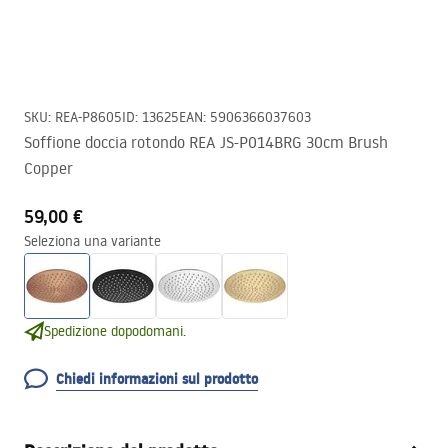
SKU
:
REA-P8605
ID
:
13625
EAN
:
5906366037603
Soffione doccia rotondo REA JS-P014BRG 30cm Brush
Copper
59,00 €
Seleziona una variante
Spedizione dopodomani.
Chiedi informazioni sul prodotto