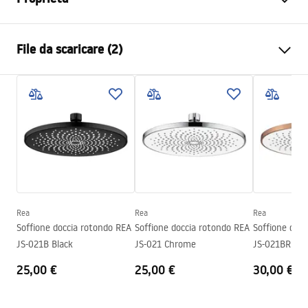
Colore
Oro spazzolato
File da scaricare (2)
Materiale
Acciaio inossidabile
Metodo di installazione
A vite
Pielęgnacja
Larghezza
300
mm
Pielęgnacja.pdf
Altezza
2
mm
Profondità
300
mm
Condizioni di garanzia
Garanzia
24 mesi
Warranty_Terms_and_Conditions_Accessories_-_24.pdf
Rea
Rea
Rea
Soffione doccia rotondo REA
Soffione doccia rotondo REA
Soffione doc
JS-021B Black
JS-021 Chrome
JS-021BRG Br
25,00 €
25,00 €
30,00 €