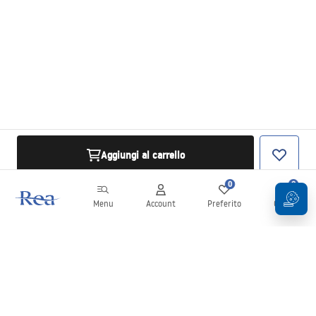
Aggiungi al carrello
0
0
Menu
Account
Preferito
Carrello
Newsletter
Rimani aggiornato su novità e promozioni!