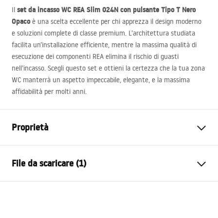
set da incasso WC
REA
Slim 024N con pulsante Tipo T Nero
Il
Opaco
è una scelta eccellente per chi apprezza il design moderno
e soluzioni complete di classe premium. L’architettura studiata
facilita un’installazione efficiente, mentre la massima qualità di
esecuzione dei componenti
REA
elimina il rischio di guasti
nell’incasso. Scegli questo set e ottieni la certezza che la tua zona
WC manterrà un aspetto impeccabile, elegante, e la massima
affidabilità per molti anni.
Proprietà
Tipo di telaio
per vaso WC
File da scaricare (1)
Modello
024N
Pulsanti di scarico compatibili
Tipo T
Istruzioni di montaggio
Profondità di installazione
130 mm
Instrukcja_monta__u_i_obs__ugi_Stela__a_podtynkow
minima