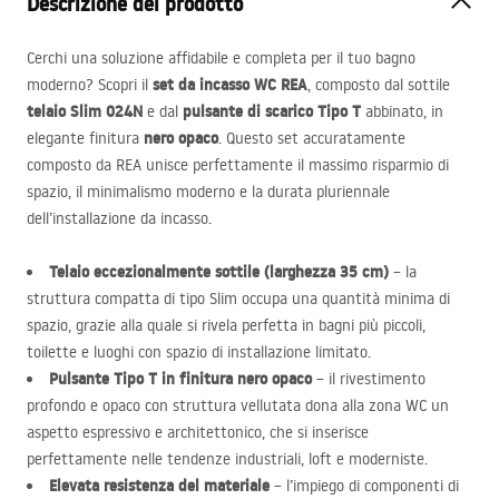
Descrizione del prodotto
Cerchi una soluzione affidabile e completa per il tuo bagno
set da incasso WC
REA
moderno? Scopri il
, composto dal sottile
telaio Slim 024N
pulsante di scarico Tipo T
e dal
abbinato, in
nero opaco
elegante finitura
. Questo set accuratamente
composto da
REA
unisce perfettamente il massimo risparmio di
spazio, il minimalismo moderno e la durata pluriennale
dell’installazione da incasso.
Telaio eccezionalmente sottile (larghezza 35 cm)
– la
struttura compatta di tipo Slim occupa una quantità minima di
spazio, grazie alla quale si rivela perfetta in bagni più piccoli,
toilette e luoghi con spazio di installazione limitato.
Pulsante Tipo T in finitura nero opaco
– il rivestimento
profondo e opaco con struttura vellutata dona alla zona WC un
aspetto espressivo e architettonico, che si inserisce
perfettamente nelle tendenze industriali, loft e moderniste.
Elevata resistenza del materiale
– l’impiego di componenti di