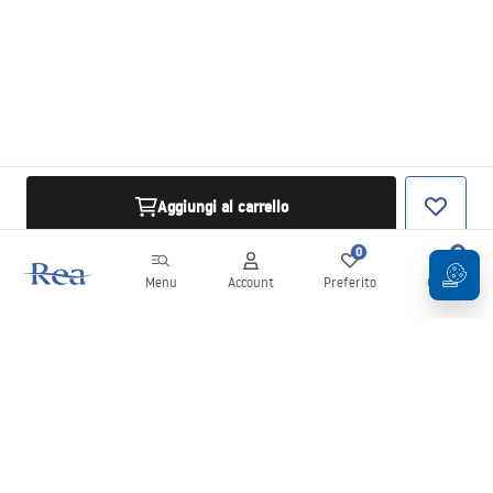
Aggiungi al carrello
0
0
Menu
Account
Preferito
Carrello
Newsletter
Rimani aggiornato su novità e promozioni!