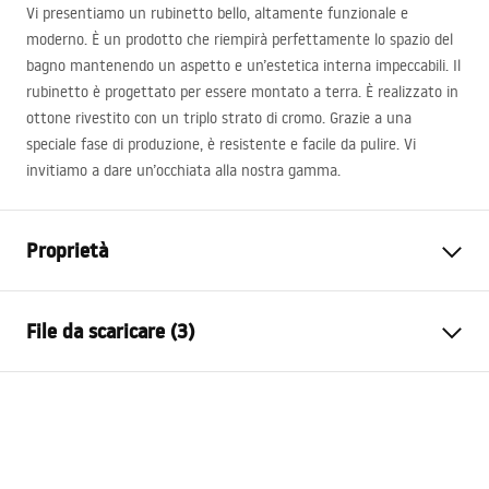
Vi presentiamo un rubinetto bello, altamente funzionale e
moderno. È un prodotto che riempirà perfettamente lo spazio del
bagno mantenendo un aspetto e un’estetica interna impeccabili. Il
rubinetto è progettato per essere montato a terra. È realizzato in
ottone rivestito con un triplo strato di cromo. Grazie a una
speciale fase di produzione, è resistente e facile da pulire. Vi
invitiamo a dare un’occhiata alla nostra gamma.
Proprietà
Tipo di rubinetto
Da vasca bagno
File da scaricare (3)
Metodo di installazione
Da terra
Colore
Nero
Instrukcja baterii
Tipo di bocca
Girevole
instrukcja zestawy jezyki.pdf
Materiale
Acciaio inossidabile, Ottone
Gamma beccuccio
200
mm