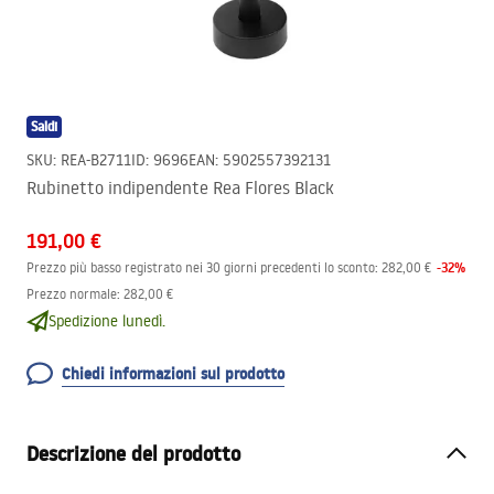
Saldi
SKU
:
REA-B2711
ID
:
9696
EAN
:
5902557392131
Rubinetto indipendente Rea Flores Black
191,00 €
-
32
%
Prezzo più basso registrato nei 30 giorni precedenti lo sconto:
282,00 €
Prezzo normale
:
282,00 €
Spedizione lunedì.
Chiedi informazioni sul prodotto
Descrizione del prodotto