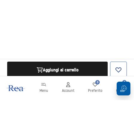
Aggiungi al carrello
0
0
Menu
Account
Preferito
Carrello
Newsletter
Rimani aggiornato su novità e promozioni!