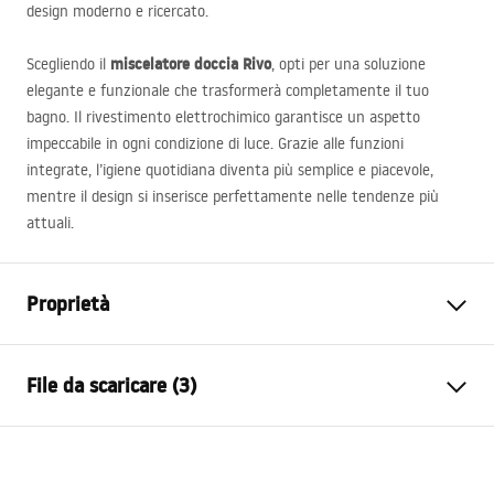
design moderno e ricercato.
miscelatore doccia Rivo
Scegliendo il
, opti per una soluzione
elegante e funzionale che trasformerà completamente il tuo
bagno. Il rivestimento elettrochimico garantisce un aspetto
impeccabile in ogni condizione di luce. Grazie alle funzioni
integrate, l’igiene quotidiana diventa più semplice e piacevole,
mentre il design si inserisce perfettamente nelle tendenze più
attuali.
Proprietà
Tipo di rubinetto
Da doccia
File da scaricare (3)
Metodo di installazione
Da parete
Colore
Nero
Istruzioni di montaggio
Materiale
Ottone, ABS
Faucet.pdf