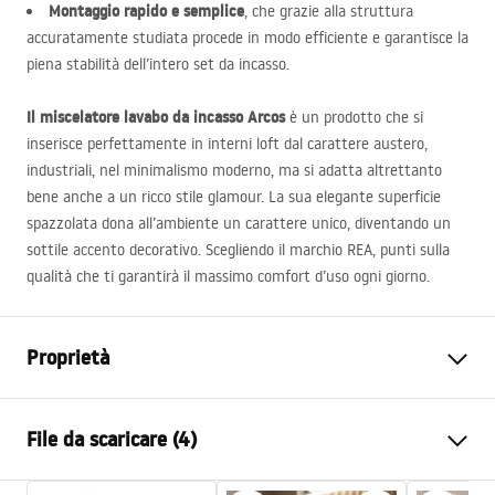
Montaggio rapido e semplice
, che grazie alla struttura
accuratamente studiata procede in modo efficiente e garantisce la
piena stabilità dell’intero set da incasso.
Il miscelatore lavabo da incasso Arcos
è un prodotto che si
inserisce perfettamente in interni loft dal carattere austero,
industriali, nel minimalismo moderno, ma si adatta altrettanto
bene anche a un ricco stile glamour. La sua elegante superficie
spazzolata dona all’ambiente un carattere unico, diventando un
sottile accento decorativo. Scegliendo il marchio
REA
, punti sulla
qualità che ti garantirà il massimo comfort d’uso ogni giorno.
Proprietà
Tipo di rubinetto
Da lavabo
File da scaricare (4)
Metodo di installazione
Da parete, Da incasso
Colore
Oro spazzolato