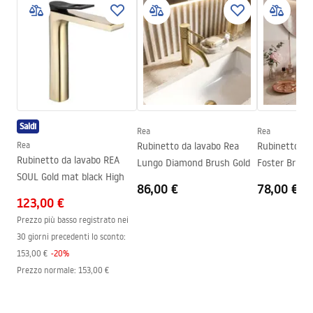
Istruzioni di montaggio
Tipo di bocca
Fissa
Faucet.pdf
Materiale
Ottone
Gamma beccuccio
180
mm
manual
Altezza
100
mm
manual podt.pdf
Tecnologia del rivestimento
PVD
Saldi
Diametro di connessione
1/2 pollici
Rea
Rea
Pielęgnacja
Rea
Rubinetto da lavabo Rea
Rubinetto da
Garanzia
5 anni
Pielęgnacja.pdf
Rubinetto da lavabo REA
Lungo Diamond Brush Gold
Foster Brush
SOUL Gold mat black High
86,00 €
78,00 €
123,00 €
Condizioni di garanzia
Warranty_Terms_and_Conditions_Faucets_-_5.pdf
Prezzo più basso registrato nei
30 giorni precedenti lo sconto:
153,00 €
-
20
%
Prezzo normale
:
153,00 €