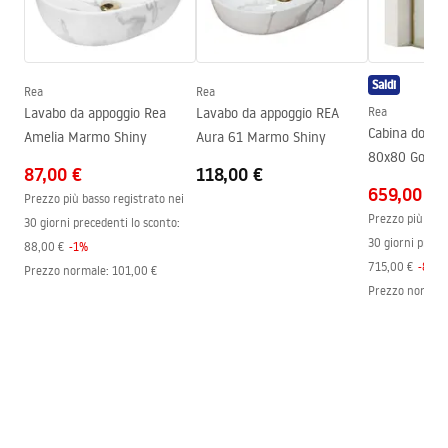
Istruzioni di montaggio
Tecnologia del rivestimento
PVD
faucet.pdf
Diametro di connessione
3/8 pollici
Saldi
Garanzia
5 anni
Rea
Rea
Informazioni sulla sicurezza
Lavabo da appoggio Rea
Lavabo da appoggio REA
Rea
Safety_Information_Faucets.pdf
Cabina docci
Amelia Marmo Shiny
Aura 61 Marmo Shiny
80x80 Gol
87,00 €
118,00 €
659,00 €
Prezzo più basso registrato nei
Prezzo più bass
30 giorni precedenti lo sconto:
30 giorni prece
88,00 €
-
1
%
715,00 €
-
8
%
Prezzo normale
:
101,00 €
Prezzo normal