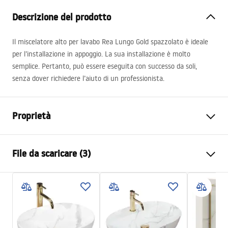
Descrizione del prodotto
Il miscelatore alto per lavabo Rea Lungo Gold spazzolato è ideale
per l’installazione in appoggio. La sua installazione è molto
semplice. Pertanto, può essere eseguita con successo da soli,
senza dover richiedere l’aiuto di un professionista.
Proprietà
Metodo di installazione
Da appoggio
File da scaricare (3)
Colore
Oro spazzolato
Tipo di bocca
Fissa
Condizioni di garanzia
Materiale
Ottone
Warranty_Terms_and_Conditions_Faucets_-_5.pdf
Gamma beccuccio
130
mm
Altezza
280
mm