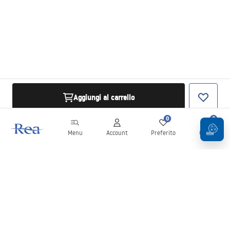
Aggiungi al carrello
0
0
Menu
Account
Preferito
Carrello
Newsletter
Rimani aggiornato su novità e promozioni!