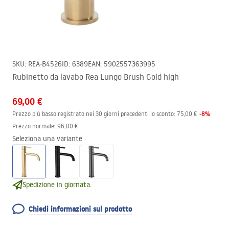
SKU
:
REA-B4526
ID
:
6389
EAN
:
5902557363995
Rubinetto da lavabo Rea Lungo Brush Gold high
69,00 €
-
8
%
Prezzo più basso registrato nei 30 giorni precedenti lo sconto:
75,00 €
Prezzo normale
:
96,00 €
Seleziona una variante
Spedizione in giornata.
Chiedi informazioni sul prodotto