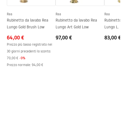
Tecnologia del rivestimento
Electroplating
Diametro di connessione
3/8 pollici
Rea
Rea
Rea
Informazioni sulla sicurezza
Rubinetto da lavabo Rea
Rubinetto da lavabo Rea
Rubinetto da
Garanzia
5 anni
Safety_Information_Faucets.pdf
Lungo Gold Brush Low
Lungo Art Gold Low
Lungo L. Gol
64,00 €
97,00 €
83,00 €
Prezzo più basso registrato nei
30 giorni precedenti lo sconto:
70,00 €
-
9
%
Prezzo normale
:
94,00 €