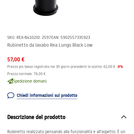
SKU
:
REA-B4102
ID
:
2597
EAN
:
5902557335923
Rubinetto da lavabo Rea Lungo Black Low
57,00 €
-
8
%
Prezzo più basso registrato nei 30 giorni precedenti lo sconto:
62,00 €
Prezzo normale
:
78,00 €
Spedizione domani.
Chiedi informazioni sul prodotto
Descrizione del prodotto
Rubinetto realizzato pensando alla funzionalità e all’aspetto. È un