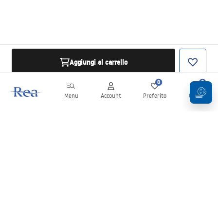
Aggiungi al carrello
0
0
Menu
Account
Preferito
Carrello
Newsletter
Rimani aggiornato su novità e promozioni!
Iscrizione