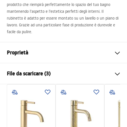
prodotto che riempirà perfettamente lo spazio del tuo bagno
mantenendo l’aspetto e l’estetica perfetti degli interni. Il
rubinetto è adatto per essere montato su un lavello o un piano di
lavoro. Grazie ad una particolare fase di produzione è durevole e
facile da pulire.
Proprietà
Tipo di rubinetto
Da lavabo
File da scaricare (3)
Metodo di installazione
Da appoggio
Colore
Nero
Condizioni di garanzia
Tipo di bocca
Fissa
Warranty_Terms_and_Conditions_Faucets_-_5.pdf
Materiale
Ottone
Gamma beccuccio
100
mm
Istruzioni di montaggio
Altezza
165
mm
faucet.pdf