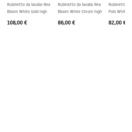
Informazioni sulla sicurezza
Rubinetto da lavabo Rea
Rubinetto da lavabo Rea
Rubinetto da
Garanzia
5 anni
Safety_Information_Faucets.pdf
Bloom White Gold high
Bloom White Chrom high
Polo White C
108,00 €
86,00 €
82,00 €