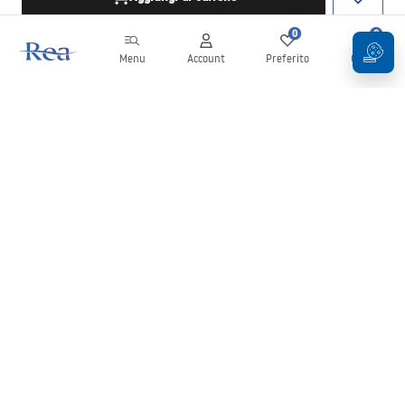
0
0
Menu
Account
Preferito
Carrello
Newsletter
Rimani aggiornato su novità e promozioni!
Iscrizione
Inserendo e confermando i tuoi dati, acconsenti a ricevere la
newsletter secondo i termini stabiliti nelle
Condizioni generali
.