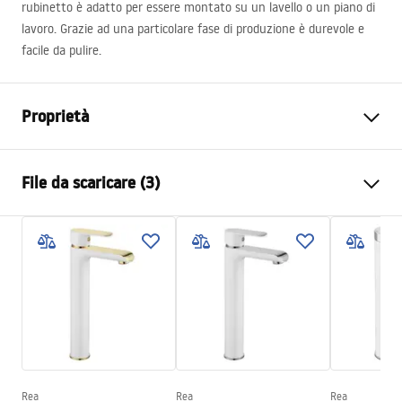
rubinetto è adatto per essere montato su un lavello o un piano di
lavoro. Grazie ad una particolare fase di produzione è durevole e
facile da pulire.
Proprietà
Tipo di rubinetto
Da lavabo
File da scaricare (3)
Metodo di installazione
Da appoggio
Colore
Bianco, Bianco/Argento
Condizioni di garanzia
Tipo di bocca
Fissa
Warranty_Terms_and_Conditions_Faucets_-_5.pdf
Materiale
Ottone
Gamma beccuccio
90
mm
Istruzioni di montaggio
Altezza
300
mm
faucet.pdf
Tecnologia del rivestimento
Electroplating
Diametro di connessione
3/8 pollici
Rea
Rea
Rea