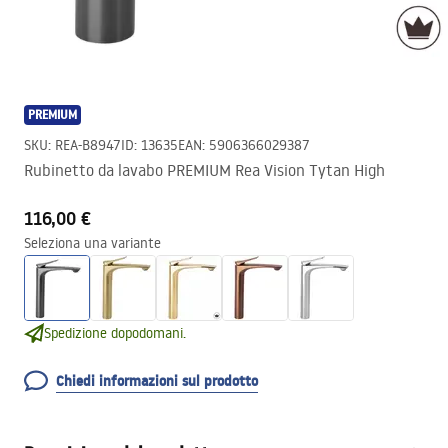
PREMIUM
SKU
:
REA-B8947
ID
:
13635
EAN
:
5906366029387
Rubinetto da lavabo PREMIUM Rea Vision Tytan High
116,00 €
Seleziona una variante
Spedizione dopodomani.
Chiedi informazioni sul prodotto