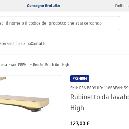
Consegna Gratuita
Codice s
ller
Saldi
Chi siamo
Contatto
to da lavabo PREMIUM Rea Joe Brush Gold High
PREMIUM
SKU
:
REA-B8991
ID
:
11868
EAN
:
59
Rubinetto da lavab
High
127,00 €