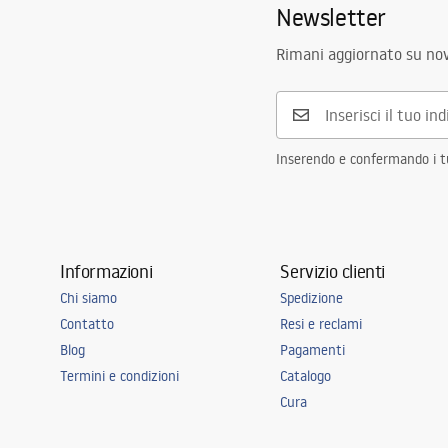
Newsletter
Altezza
285
mm
Informazioni sulla sicurezza
Tecnologia del rivestimento
PVD
Safety_Information_Faucets.pdf
Rimani aggiornato su nov
Diametro di connessione
3/8 pollici
Garanzia
5 anni
Inserendo e confermando i tuo
Informazioni
Servizio clienti
Chi siamo
Spedizione
Contatto
Resi e reclami
Blog
Pagamenti
Termini e condizioni
Catalogo
Cura