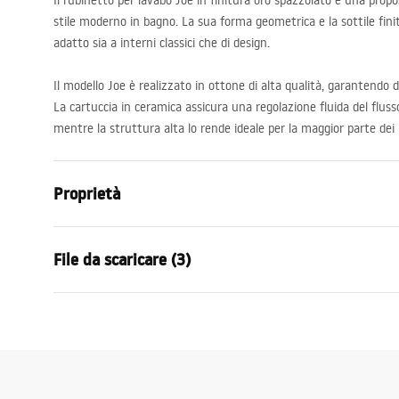
Il rubinetto per lavabo Joe in finitura oro spazzolato è una propo
stile moderno in bagno. La sua forma geometrica e la sottile fini
adatto sia a interni classici che di design.
Il modello Joe è realizzato in ottone di alta qualità, garantendo d
La cartuccia in ceramica assicura una regolazione fluida del fluss
mentre la struttura alta lo rende ideale per la maggior parte dei 
Proprietà
Tipo di rubinetto
Da lavabo
File da scaricare (3)
Metodo di installazione
Da appoggio
Colore
Oro spazzol
Condizioni di garanzia
Tipo di bocca
Fissa
Istru
Warranty_Terms_and_Conditions_
faucet
Materiale
Ottone
Faucets_-_5.pdf
Gamma beccuccio
175
mm