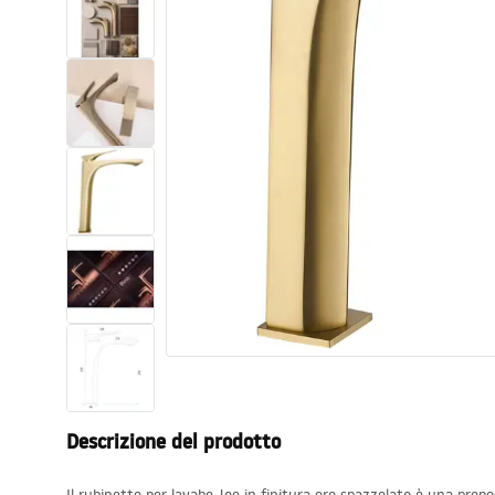
Set di vaso WC e bidet
Lavabi
Vasche da bagno e schermi vasca
Rubinetti da bagno
Set doccia
Cucina
Accessori e mobili da bagno
Descrizione del prodotto