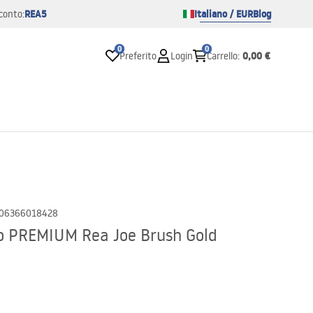
REA5
Italiano / EUR
Blog
conto:
0
0
0,00 €
Preferito
Login
Carrello
:
06366018428
o PREMIUM Rea Joe Brush Gold