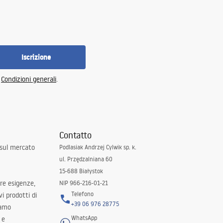
Iscrizione
e
Condizioni generali
.
Contatto
 sul mercato
Podlasiak Andrzej Cylwik sp. k.
ul. Przędzalniana 60
15-688 Białystok
tre esigenze,
NIP 966-216-01-21
Telefono
i prodotti di
+39 06 976 28775
iamo
WhatsApp
 e