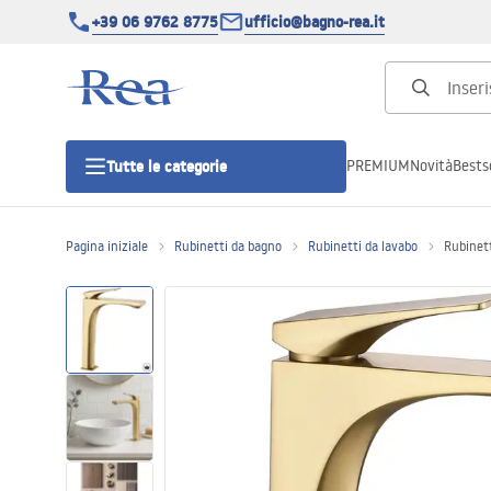
+39 06 9762 8775
ufficio@bagno-rea.it
PREMIUM
Novità
Bestse
Tutte le categorie
Pagina iniziale
Rubinetti da bagno
Rubinetti da lavabo
Rubinet
Cabine doccia
Porte doccia
Piatti doccia da bagno
Canaline di scarico