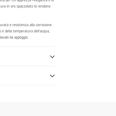
sta per chi apprezza l’eleganza e lo
tura in oro spazzolato lo rendono
urata e resistenza alla corrosione.
o e della temperatura dell’acqua,
lavabi da appoggio.
ato
zioni di montaggio
.pdf