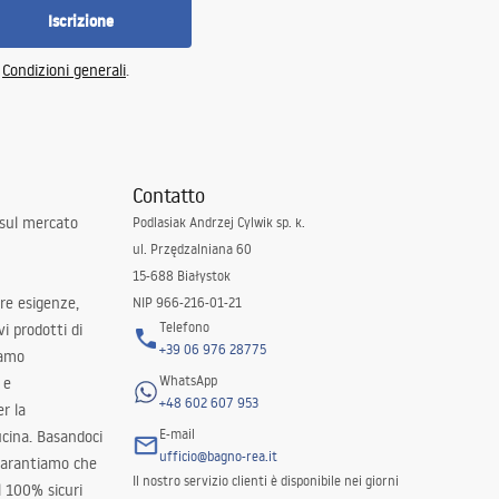
Iscrizione
e
Condizioni generali
.
Contatto
 sul mercato
Podlasiak Andrzej Cylwik sp. k.
ul. Przędzalniana 60
15-688 Białystok
tre esigenze,
NIP 966-216-01-21
Telefono
i prodotti di
+39 06 976 28775
iamo
WhatsApp
 e
+48 602 607 953
er la
E-mail
ucina. Basandoci
ufficio@bagno-rea.it
 garantiamo che
Il nostro servizio clienti è disponibile nei giorni
al 100% sicuri