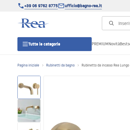
+39 06 9762 8775
ufficio@bagno-rea.it
PREMIUM
Novità
Bestse
Tutte le categorie
Pagina iniziale
Rubinetti da bagno
Rubinetto da incasso Rea Lungo
Cabine doccia
Porte doccia
Piatti doccia da bagno
Canaline di scarico