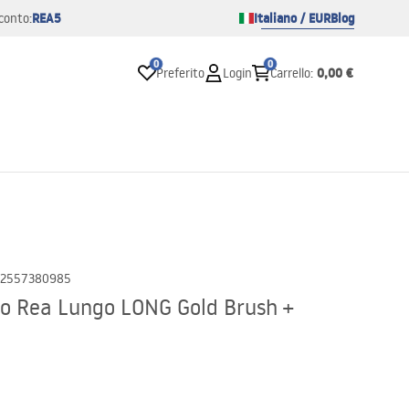
REA5
Italiano / EUR
Blog
conto:
0
0
0,00 €
Preferito
Login
Carrello
:
2557380985
so Rea Lungo LONG Gold Brush +