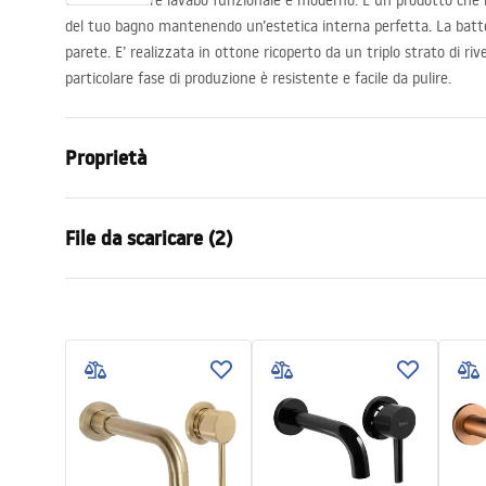
Un miscelatore lavabo funzionale e moderno. È un prodotto che 
del tuo bagno mantenendo un’estetica interna perfetta. La batte
parete. E’ realizzata in ottone ricoperto da un triplo strato di r
particolare fase di produzione è resistente e facile da pulire.
Proprietà
Tipo di rubinetto
Da lavabo, 
File da scaricare (2)
Metodo di installazione
Da parete, 
Colore
Oro spazzol
Condi
Tipo di bocca
Fissa
Instrukcja montażu
Warra
Instrukcja_montazu_.pdf
Materiale
Ottone
Faucet
Gamma beccuccio
185
mm
Altezza
110
mm
Tecnologia del rivestimento
PVD