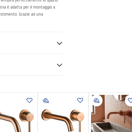
riempirà perfettamente lo spazio
ria è adatta per il montaggio a
ivestimento. Grazie ad una
Da vasca bagno
Da incasso
ato
zioni di garanzia
nty_Terms_and_Conditions_
s_-_5.pdf