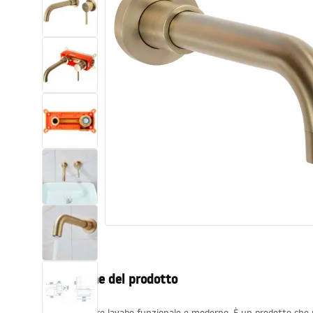
Set di vaso WC e bidet
Lavabi
Vasche da bagno e schermi vasca
Rubinetti da bagno
Set doccia
Cucina
Accessori e mobili da bagno
Descrizione del prodotto