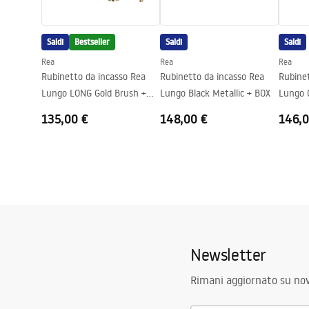
Diametro di connessione
1/2 pollici
Saldi
Bestseller
Saldi
Saldi
Rea
Rea
Rea
Rubinetto da incasso Rea
Rubinetto da incasso Rea
Rubine
Lungo LONG Gold Brush +
Lungo Black Metallic + BOX
Lungo 
BOX
135,00 €
148,00 €
146,0
Newsletter
Rimani aggiornato su nov