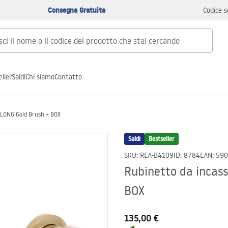
Consegna Gratuita
Codice s
ller
Saldi
Chi siamo
Contatto
 LONG Gold Brush + BOX
Saldi
Bestseller
SKU
:
REA-B4109
ID
:
8784
EAN
:
590
Rubinetto da incas
BOX
135,00 €